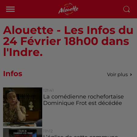
Alouette - Les Infos du
24 Février 18h00 dans
l'Indre.
Infos
Voir plus
12h41
La comédienne rochefortaise
Dominique Frot est décédée
11h12