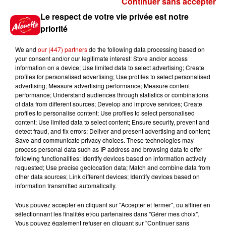
Continuer sans accepter
Gagnez vos places pour le
Le respect de votre vie privée est notre
festival Marché Gourmand 2026
priorité
à Coulon !
We and
our (447) partners
do the following data processing based on
your consent and/or our legitimate interest: Store and/or access
information on a device; Use limited data to select advertising; Create
profiles for personalised advertising; Use profiles to select personalised
Le Duel - Gagnez vos entrées
advertising; Measure advertising performance; Measure content
pour l'un des zoos de nos
performance; Understand audiences through statistics or combinations
régions !
of data from different sources; Develop and improve services; Create
profiles to personalise content; Use profiles to select personalised
content; Use limited data to select content; Ensure security, prevent and
detect fraud, and fix errors; Deliver and present advertising and content;
Save and communicate privacy choices. These technologies may
Destination Vacances - Gagnez
process personal data such as IP address and browsing data to offer
votre séjour en famille au cœur
following functionalities: Identify devices based on information actively
requested; Use precise geolocation data; Match and combine data from
de la...
other data sources; Link different devices; Identify devices based on
information transmitted automatically.
Vous pouvez accepter en cliquant sur "Accepter et fermer", ou affiner en
sélectionnant les finalités et/ou partenaires dans "Gérer mes choix".
Destination Vacances : inscrivez-
Vous pouvez également refuser en cliquant sur "Continuer sans