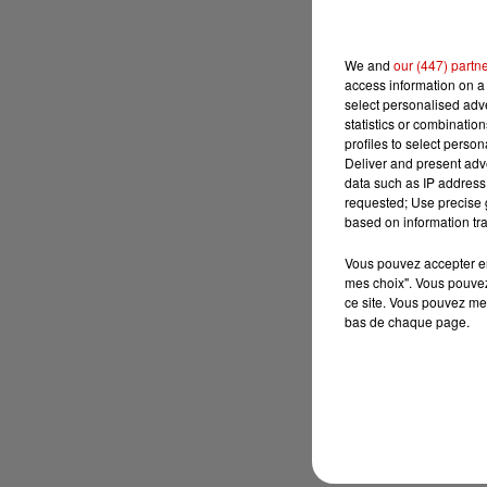
We and
our (447) partn
access information on a 
select personalised ad
statistics or combinatio
profiles to select person
Deliver and present adv
data such as IP address 
requested; Use precise g
based on information tra
Vous pouvez accepter en 
mes choix". Vous pouvez
ce site. Vous pouvez met
bas de chaque page.