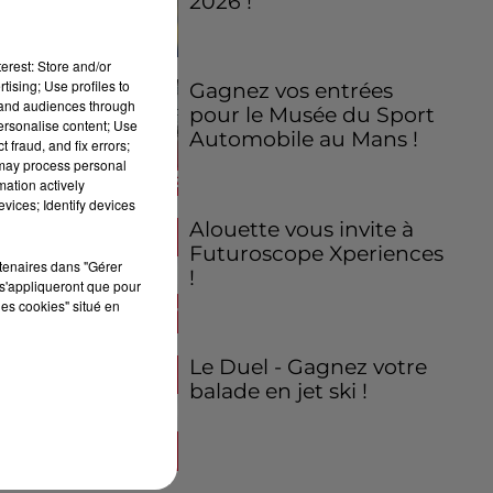
2026 !
erest: Store and/or
tising; Use profiles to
Gagnez vos entrées
tand audiences through
pour le Musée du Sport
personalise content; Use
Automobile au Mans !
 fraud, and fix errors;
 may process personal
mation actively
vices; Identify devices
Alouette vous invite à
Futuroscope Xperiences
rtenaires dans "Gérer
!
s'appliqueront que pour
les cookies" situé en
Le Duel - Gagnez votre
balade en jet ski !