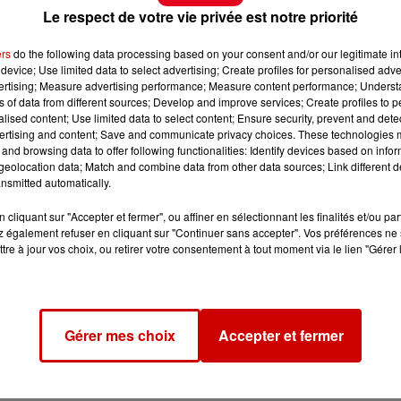
Le respect de votre vie privée est notre priorité
ers
do the following data processing based on your consent and/or our legitimate int
device; Use limited data to select advertising; Create profiles for personalised adver
vertising; Measure advertising performance; Measure content performance; Unders
ns of data from different sources; Develop and improve services; Create profiles to 
alised content; Use limited data to select content; Ensure security, prevent and detect
ertising and content; Save and communicate privacy choices. These technologies
and browsing data to offer following functionalities: Identify devices based on infor
eolocation data; Match and combine data from other data sources; Link different de
nsmitted automatically.
cliquant sur "Accepter et fermer", ou affiner en sélectionnant les finalités et/ou pa
 également refuser en cliquant sur "Continuer sans accepter". Vos préférences ne 
tre à jour vos choix, ou retirer votre consentement à tout moment via le lien "Gérer 
Gérer mes choix
Accepter et fermer