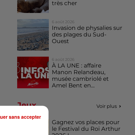
très cher
6 août 2026
Invasion de physalies sur
des plages du Sud-
Ouest
6 août 2026
À LA UNE : affaire
Manon Relandeau,
musée cambriolé et
Amel Bent en...
Jeux
Voir plus
uer sans accepter
Gagnez vos places pour
le Festival du Roi Arthur