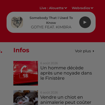
Live :
Alouette
Webradios
Somebody That I Used To
Know
GOTYE FEAT. KIMBRA
.
Infos
Voir plus
6 août 2026
Un homme décède
après une noyade dans
le Finistère
6 août 2026
Vendre un chiot en
animalerie peut coûter