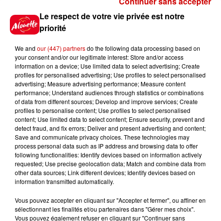
Continuer sans accepter
Gagnez vos places pour le
Le respect de votre vie privée est notre
festival Marché Gourmand 2026
priorité
à Coulon !
We and
our (447) partners
do the following data processing based on
your consent and/or our legitimate interest: Store and/or access
information on a device; Use limited data to select advertising; Create
profiles for personalised advertising; Use profiles to select personalised
Le Duel - Gagnez vos entrées
advertising; Measure advertising performance; Measure content
pour l'un des zoos de nos
performance; Understand audiences through statistics or combinations
régions !
of data from different sources; Develop and improve services; Create
profiles to personalise content; Use profiles to select personalised
content; Use limited data to select content; Ensure security, prevent and
detect fraud, and fix errors; Deliver and present advertising and content;
Save and communicate privacy choices. These technologies may
Destination Vacances - Gagnez
process personal data such as IP address and browsing data to offer
votre séjour en famille au cœur
following functionalities: Identify devices based on information actively
requested; Use precise geolocation data; Match and combine data from
de la...
other data sources; Link different devices; Identify devices based on
information transmitted automatically.
Vous pouvez accepter en cliquant sur "Accepter et fermer", ou affiner en
sélectionnant les finalités et/ou partenaires dans "Gérer mes choix".
Destination Vacances : inscrivez-
Vous pouvez également refuser en cliquant sur "Continuer sans