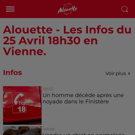
Alouette - Les Infos du
25 Avril 18h30 en
Vienne.
Infos
Voir plus
15h30
Un homme décède après une
noyade dans le Finistère
14h48