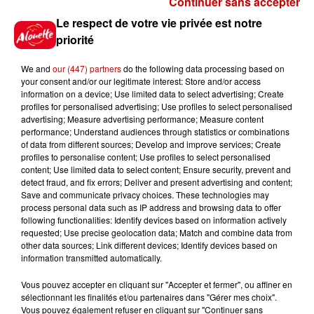
Continuer sans accepter
Gagnez vos places pour le
Le respect de votre vie privée est notre
Festival du Roi Arthur 2026 !
priorité
We and
our (447) partners
do the following data processing based on
your consent and/or our legitimate interest: Store and/or access
information on a device; Use limited data to select advertising; Create
profiles for personalised advertising; Use profiles to select personalised
Gagnez vos entrées pour le
advertising; Measure advertising performance; Measure content
Musée du Sport Automobile au
performance; Understand audiences through statistics or combinations
Mans !
of data from different sources; Develop and improve services; Create
profiles to personalise content; Use profiles to select personalised
content; Use limited data to select content; Ensure security, prevent and
detect fraud, and fix errors; Deliver and present advertising and content;
Save and communicate privacy choices. These technologies may
Alouette vous invite à
process personal data such as IP address and browsing data to offer
Futuroscope Xperiences !
following functionalities: Identify devices based on information actively
requested; Use precise geolocation data; Match and combine data from
other data sources; Link different devices; Identify devices based on
information transmitted automatically.
Vous pouvez accepter en cliquant sur "Accepter et fermer", ou affiner en
sélectionnant les finalités et/ou partenaires dans "Gérer mes choix".
Le Duel - Gagnez votre balade
Vous pouvez également refuser en cliquant sur "Continuer sans