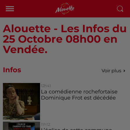
Alouette - Les Infos du
25 Octobre 08h00 en
Vendée.
Infos
Voir plus
12h41
La comédienne rochefortaise
Dominique Frot est décédée
11h12