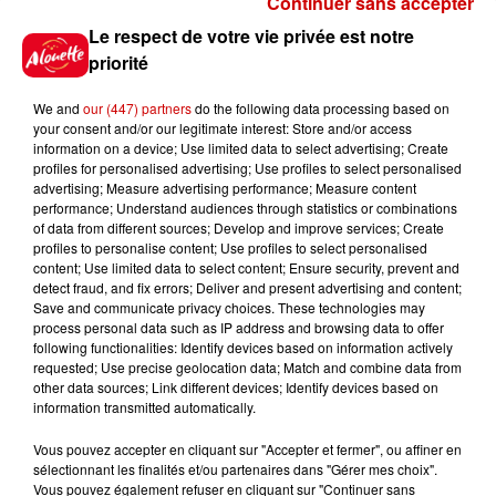
Continuer sans accepter
Gagnez vos places pour le
Le respect de votre vie privée est notre
festival Marché Gourmand 2026
priorité
à Coulon !
We and
our (447) partners
do the following data processing based on
your consent and/or our legitimate interest: Store and/or access
information on a device; Use limited data to select advertising; Create
profiles for personalised advertising; Use profiles to select personalised
Le Duel - Gagnez vos entrées
advertising; Measure advertising performance; Measure content
pour l'un des zoos de nos
performance; Understand audiences through statistics or combinations
régions !
of data from different sources; Develop and improve services; Create
profiles to personalise content; Use profiles to select personalised
content; Use limited data to select content; Ensure security, prevent and
detect fraud, and fix errors; Deliver and present advertising and content;
Save and communicate privacy choices. These technologies may
Destination Vacances - Gagnez
process personal data such as IP address and browsing data to offer
votre séjour en famille au cœur
following functionalities: Identify devices based on information actively
requested; Use precise geolocation data; Match and combine data from
de la...
other data sources; Link different devices; Identify devices based on
information transmitted automatically.
Vous pouvez accepter en cliquant sur "Accepter et fermer", ou affiner en
sélectionnant les finalités et/ou partenaires dans "Gérer mes choix".
Destination Vacances : inscrivez-
Vous pouvez également refuser en cliquant sur "Continuer sans