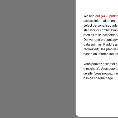
We and
our (447) partn
access information on a 
select personalised ad
statistics or combinatio
profiles to select person
Deliver and present adv
data such as IP address 
requested; Use precise g
based on information tra
Vous pouvez accepter en 
mes choix". Vous pouvez
ce site. Vous pouvez met
bas de chaque page.