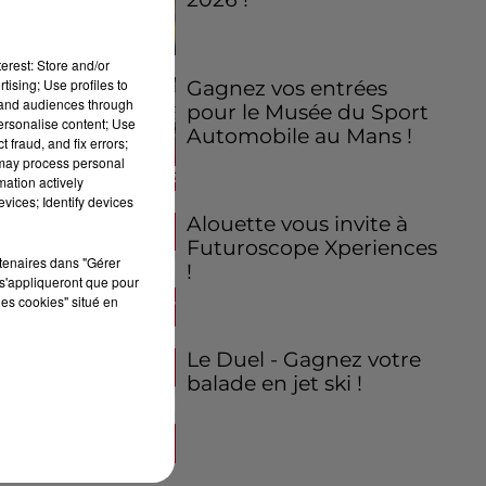
erest: Store and/or
tising; Use profiles to
Gagnez vos entrées
tand audiences through
pour le Musée du Sport
personalise content; Use
Automobile au Mans !
 fraud, and fix errors;
 may process personal
mation actively
vices; Identify devices
Alouette vous invite à
Futuroscope Xperiences
rtenaires dans "Gérer
!
s'appliqueront que pour
les cookies" situé en
Le Duel - Gagnez votre
balade en jet ski !