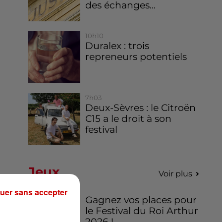
des échanges...
10h10
Duralex : trois
repreneurs potentiels
7h03
Deux-Sèvres : le Citroën
C15 a le droit à son
festival
Jeux
Voir plus
uer sans accepter
Gagnez vos places pour
le Festival du Roi Arthur
2026 !