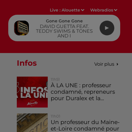
Live :
Alouette
Webradios
Gone Gone Gone
DAVID GUETTA FEAT.
TEDDY SWIMS & TONES
AND I
Infos
Voir plus
11h51
À LA UNE : professeur
condamné, repreneurs
pour Duralex et la...
11h01
Un professeur du Maine-
et-Loire condamné pour