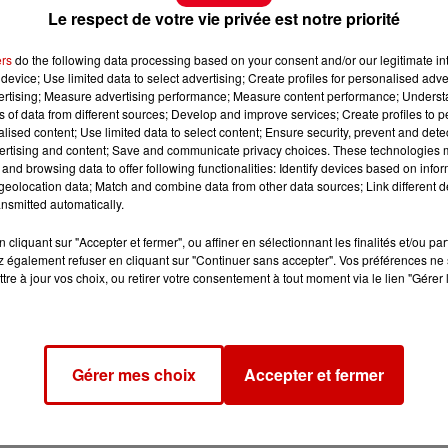
Le respect de votre vie privée est notre priorité
ers
do the following data processing based on your consent and/or our legitimate int
device; Use limited data to select advertising; Create profiles for personalised adver
vertising; Measure advertising performance; Measure content performance; Unders
ns of data from different sources; Develop and improve services; Create profiles to 
alised content; Use limited data to select content; Ensure security, prevent and detect
ertising and content; Save and communicate privacy choices. These technologies
and browsing data to offer following functionalities: Identify devices based on infor
eolocation data; Match and combine data from other data sources; Link different de
nsmitted automatically.
cliquant sur "Accepter et fermer", ou affiner en sélectionnant les finalités et/ou pa
 également refuser en cliquant sur "Continuer sans accepter". Vos préférences ne 
tre à jour vos choix, ou retirer votre consentement à tout moment via le lien "Gérer 
Gérer mes choix
Accepter et fermer