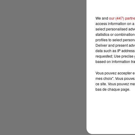
We and
our (447) partn
access information on a 
select personalised ad
statistics or combinatio
profiles to select person
Deliver and present adv
data such as IP address 
requested; Use precise g
based on information tra
Vous pouvez accepter en 
mes choix". Vous pouvez
ce site. Vous pouvez met
bas de chaque page.