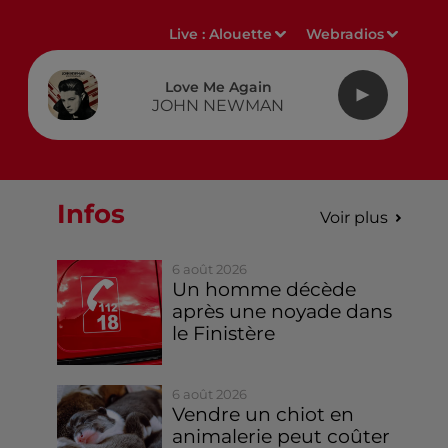
Live :
Alouette
Webradios
Love Me Again
JOHN NEWMAN
Infos
Voir plus
6 août 2026
Un homme décède
après une noyade dans
le Finistère
6 août 2026
Vendre un chiot en
animalerie peut coûter