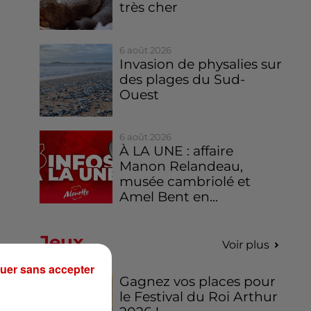
très cher
6 août 2026
Invasion de physalies sur
des plages du Sud-
Ouest
6 août 2026
À LA UNE : affaire
Manon Relandeau,
musée cambriolé et
Amel Bent en...
Jeux
Voir plus
uer sans accepter
Gagnez vos places pour
le Festival du Roi Arthur