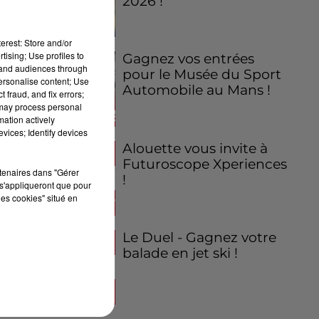
2026 !
erest: Store and/or
tising; Use profiles to
Gagnez vos entrées
tand audiences through
pour le Musée du Sport
personalise content; Use
Automobile au Mans !
 fraud, and fix errors;
 may process personal
mation actively
vices; Identify devices
Alouette vous invite à
Futuroscope Xperiences
rtenaires dans "Gérer
!
s'appliqueront que pour
les cookies" situé en
Le Duel - Gagnez votre
balade en jet ski !