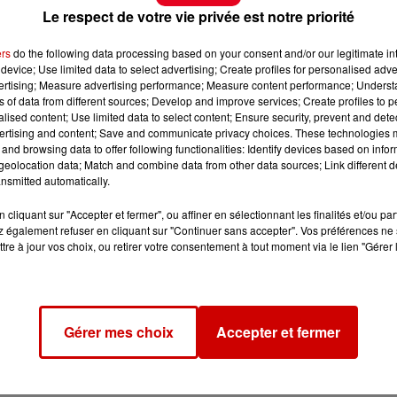
Le respect de votre vie privée est notre priorité
ers
do the following data processing based on your consent and/or our legitimate int
device; Use limited data to select advertising; Create profiles for personalised adver
vertising; Measure advertising performance; Measure content performance; Unders
ns of data from different sources; Develop and improve services; Create profiles to 
alised content; Use limited data to select content; Ensure security, prevent and detect
ertising and content; Save and communicate privacy choices. These technologies
and browsing data to offer following functionalities: Identify devices based on infor
eolocation data; Match and combine data from other data sources; Link different de
nsmitted automatically.
cliquant sur "Accepter et fermer", ou affiner en sélectionnant les finalités et/ou pa
 également refuser en cliquant sur "Continuer sans accepter". Vos préférences ne 
tre à jour vos choix, ou retirer votre consentement à tout moment via le lien "Gérer 
Gérer mes choix
Accepter et fermer