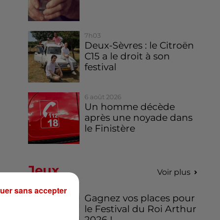
7h03
Deux-Sèvres : le Citroën
C15 a le droit à son
festival
6 août 2026
Un homme décède
après une noyade dans
le Finistère
Jeux
Voir plus
uer sans accepter
Gagnez vos places pour
le Festival du Roi Arthur
2026 !