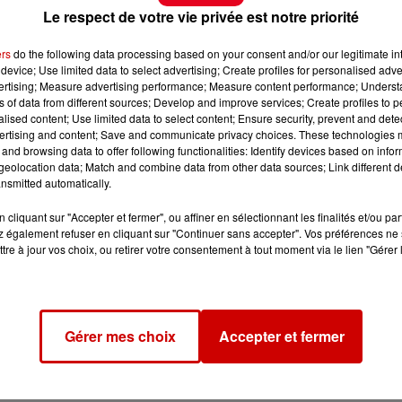
Le respect de votre vie privée est notre priorité
ers
do the following data processing based on your consent and/or our legitimate int
device; Use limited data to select advertising; Create profiles for personalised adver
vertising; Measure advertising performance; Measure content performance; Unders
ns of data from different sources; Develop and improve services; Create profiles to 
alised content; Use limited data to select content; Ensure security, prevent and detect
ertising and content; Save and communicate privacy choices. These technologies
and browsing data to offer following functionalities: Identify devices based on infor
eolocation data; Match and combine data from other data sources; Link different de
nsmitted automatically.
cliquant sur "Accepter et fermer", ou affiner en sélectionnant les finalités et/ou pa
 également refuser en cliquant sur "Continuer sans accepter". Vos préférences ne 
tre à jour vos choix, ou retirer votre consentement à tout moment via le lien "Gérer 
Gérer mes choix
Accepter et fermer