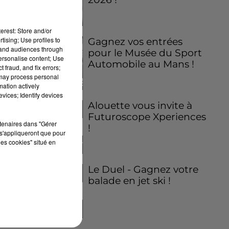
erest: Store and/or
tising; Use profiles to
Gagnez vos entrées
tand audiences through
pour le Musée du Sport
personalise content; Use
Automobile au Mans !
 fraud, and fix errors;
 may process personal
mation actively
vices; Identify devices
Alouette vous invite à
Futuroscope Xperiences
rtenaires dans "Gérer
!
s'appliqueront que pour
les cookies" situé en
Le Duel - Gagnez votre
balade en jet ski !