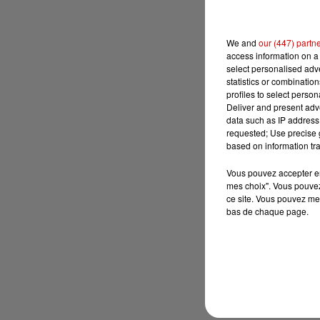
We and
our (447) partn
access information on a 
select personalised ad
statistics or combinatio
profiles to select person
Deliver and present adv
data such as IP address 
requested; Use precise g
based on information tra
Vous pouvez accepter en 
mes choix". Vous pouvez
ce site. Vous pouvez met
bas de chaque page.