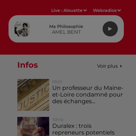
Live :
Alouette
Webradios
Ma Philosophie
AMEL BENT
Infos
Voir plus
11h01
Un professeur du Maine-
et-Loire condamné pour
des échanges...
10h10
Duralex : trois
repreneurs potentiels