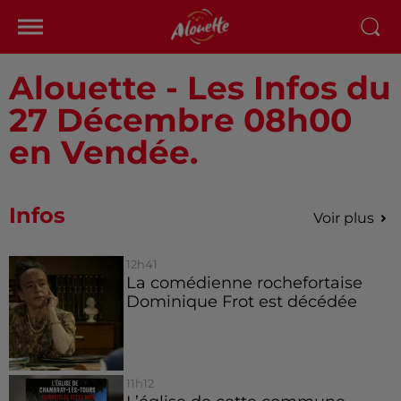
Alouette - Les Infos du
27 Décembre 08h00
en Vendée.
Infos
Voir plus
12h41
La comédienne rochefortaise
Dominique Frot est décédée
11h12