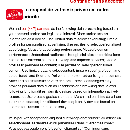
Continuer sans accepter
Gagnez vos places pour le
Le respect de votre vie privée est notre
festival Marché Gourmand 2026
priorité
à Coulon !
We and
our (447) partners
do the following data processing based on
your consent and/or our legitimate interest: Store and/or access
information on a device; Use limited data to select advertising; Create
profiles for personalised advertising; Use profiles to select personalised
Le Duel - Gagnez vos entrées
advertising; Measure advertising performance; Measure content
pour l'un des zoos de nos
performance; Understand audiences through statistics or combinations
régions !
of data from different sources; Develop and improve services; Create
profiles to personalise content; Use profiles to select personalised
content; Use limited data to select content; Ensure security, prevent and
detect fraud, and fix errors; Deliver and present advertising and content;
Save and communicate privacy choices. These technologies may
Destination Vacances - Gagnez
process personal data such as IP address and browsing data to offer
votre séjour en famille au cœur
following functionalities: Identify devices based on information actively
requested; Use precise geolocation data; Match and combine data from
de la...
other data sources; Link different devices; Identify devices based on
information transmitted automatically.
Vous pouvez accepter en cliquant sur "Accepter et fermer", ou affiner en
sélectionnant les finalités et/ou partenaires dans "Gérer mes choix".
Destination Vacances : inscrivez-
Vous pouvez également refuser en cliquant sur "Continuer sans