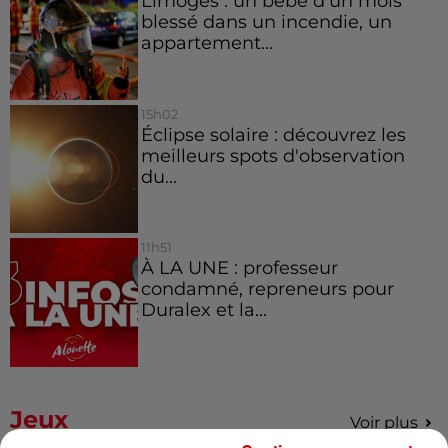
Limoges : un bébé d'un mois
blessé dans un incendie, un
appartement...
15h02
Éclipse solaire : découvrez les
meilleurs spots d'observation
du...
11h51
À LA UNE : professeur
condamné, repreneurs pour
Duralex et la...
Jeux
Voir plus