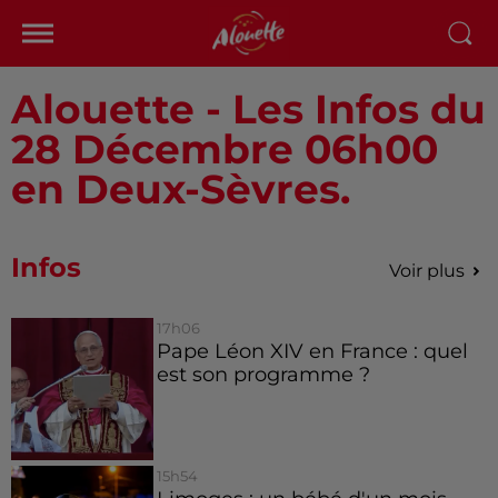
Alouette - Les Infos du
28 Décembre 06h00
en Deux-Sèvres.
Infos
Voir plus
17h06
Pape Léon XIV en France : quel
est son programme ?
15h54