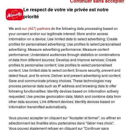
Continuer sans accepter
Le Duel - Gagnez vos entrées
Le respect de votre vie privée est notre
pour l'un des zoos de nos
priorité
régions !
We and
our (447) partners
do the following data processing based on
your consent and/or our legitimate interest: Store and/or access
information on a device; Use limited data to select advertising; Create
profiles for personalised advertising; Use profiles to select personalised
Gagnez vos places pour le
advertising; Measure advertising performance; Measure content
Festival du Roi Arthur 2026 !
performance; Understand audiences through statistics or combinations
of data from different sources; Develop and improve services; Create
profiles to personalise content; Use profiles to select personalised
content; Use limited data to select content; Ensure security, prevent and
detect fraud, and fix errors; Deliver and present advertising and content;
Save and communicate privacy choices. These technologies may
Gagnez vos entrées pour le
process personal data such as IP address and browsing data to offer
Musée du Sport Automobile au
following functionalities: Identify devices based on information actively
requested; Use precise geolocation data; Match and combine data from
Mans !
other data sources; Link different devices; Identify devices based on
information transmitted automatically.
Vous pouvez accepter en cliquant sur "Accepter et fermer", ou affiner en
sélectionnant les finalités et/ou partenaires dans "Gérer mes choix".
Destination Vacances - Gagnez
Vous pouvez également refuser en cliquant sur "Continuer sans