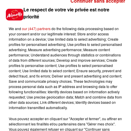
Continuer sans accepter
Gagnez vos places pour le
Le respect de votre vie privée est notre
festival Marché Gourmand 2026
priorité
à Coulon !
We and
our (447) partners
do the following data processing based on
your consent and/or our legitimate interest: Store and/or access
information on a device; Use limited data to select advertising; Create
profiles for personalised advertising; Use profiles to select personalised
Le Duel - Gagnez vos entrées
advertising; Measure advertising performance; Measure content
pour l'un des zoos de nos
performance; Understand audiences through statistics or combinations
régions !
of data from different sources; Develop and improve services; Create
profiles to personalise content; Use profiles to select personalised
content; Use limited data to select content; Ensure security, prevent and
detect fraud, and fix errors; Deliver and present advertising and content;
Save and communicate privacy choices. These technologies may
Destination Vacances - Gagnez
process personal data such as IP address and browsing data to offer
votre séjour en famille au cœur
following functionalities: Identify devices based on information actively
requested; Use precise geolocation data; Match and combine data from
de la...
other data sources; Link different devices; Identify devices based on
information transmitted automatically.
Vous pouvez accepter en cliquant sur "Accepter et fermer", ou affiner en
sélectionnant les finalités et/ou partenaires dans "Gérer mes choix".
Destination Vacances : inscrivez-
Vous pouvez également refuser en cliquant sur "Continuer sans