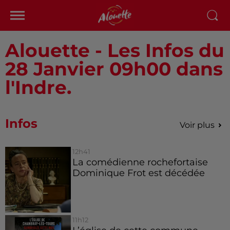
Alouette - Les Infos du
28 Janvier 09h00 dans
l'Indre.
Infos
Voir plus
12h41
La comédienne rochefortaise
Dominique Frot est décédée
11h12