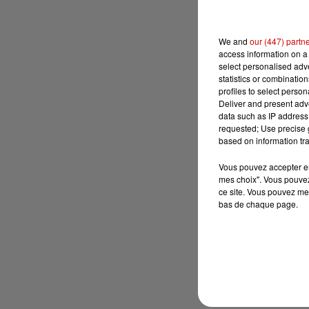
We and
our (447) partn
access information on a 
select personalised ad
statistics or combinatio
profiles to select person
Deliver and present adv
data such as IP address 
requested; Use precise g
based on information tra
Vous pouvez accepter en 
mes choix". Vous pouvez
ce site. Vous pouvez met
bas de chaque page.