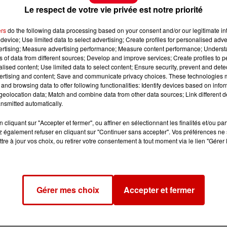
Le respect de votre vie privée est notre priorité
ers
do the following data processing based on your consent and/or our legitimate int
device; Use limited data to select advertising; Create profiles for personalised adver
vertising; Measure advertising performance; Measure content performance; Unders
ns of data from different sources; Develop and improve services; Create profiles to 
alised content; Use limited data to select content; Ensure security, prevent and detect
ertising and content; Save and communicate privacy choices. These technologies
and browsing data to offer following functionalities: Identify devices based on infor
eolocation data; Match and combine data from other data sources; Link different de
nsmitted automatically.
cliquant sur "Accepter et fermer", ou affiner en sélectionnant les finalités et/ou pa
 également refuser en cliquant sur "Continuer sans accepter". Vos préférences ne 
tre à jour vos choix, ou retirer votre consentement à tout moment via le lien "Gérer 
Gérer mes choix
Accepter et fermer