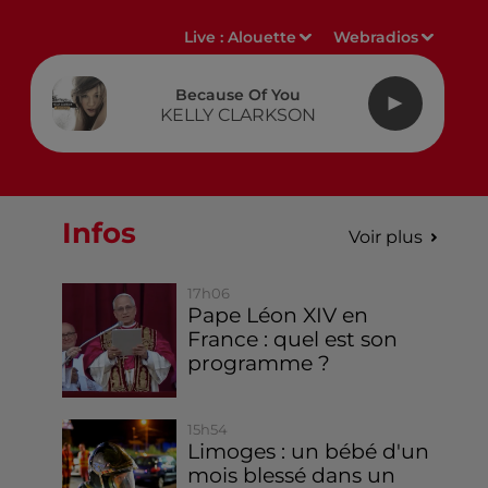
Live :
Alouette
Webradios
Because Of You
KELLY CLARKSON
Infos
Voir plus
17h06
Pape Léon XIV en
France : quel est son
programme ?
15h54
Limoges : un bébé d'un
mois blessé dans un