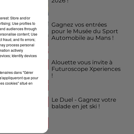
2026 !
erest: Store and/or
tising; Use profiles to
Gagnez vos entrées
tand audiences through
pour le Musée du Sport
personalise content; Use
Automobile au Mans !
 fraud, and fix errors;
 may process personal
mation actively
vices; Identify devices
Alouette vous invite à
Futuroscope Xperiences
rtenaires dans "Gérer
!
s'appliqueront que pour
les cookies" situé en
Le Duel - Gagnez votre
balade en jet ski !