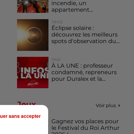
incendie, un
appartement...
15h02
Éclipse solaire :
découvrez les meilleurs
spots d'observation du...
11h51
À LA UNE : professeur
condamné, repreneurs
pour Duralex et la...
Jeux
Voir plus
uer sans accepter
Gagnez vos places pour
le Festival du Roi Arthur