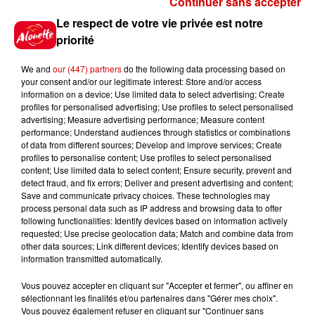
Continuer sans accepter
Gagnez vos places pour le
Le respect de votre vie privée est notre
Festival du Roi Arthur 2026 !
priorité
We and
our (447) partners
do the following data processing based on
your consent and/or our legitimate interest: Store and/or access
information on a device; Use limited data to select advertising; Create
profiles for personalised advertising; Use profiles to select personalised
Gagnez vos entrées pour le
advertising; Measure advertising performance; Measure content
Musée du Sport Automobile au
performance; Understand audiences through statistics or combinations
Mans !
of data from different sources; Develop and improve services; Create
profiles to personalise content; Use profiles to select personalised
content; Use limited data to select content; Ensure security, prevent and
detect fraud, and fix errors; Deliver and present advertising and content;
Save and communicate privacy choices. These technologies may
Alouette vous invite à
process personal data such as IP address and browsing data to offer
Futuroscope Xperiences !
following functionalities: Identify devices based on information actively
requested; Use precise geolocation data; Match and combine data from
other data sources; Link different devices; Identify devices based on
information transmitted automatically.
Vous pouvez accepter en cliquant sur "Accepter et fermer", ou affiner en
sélectionnant les finalités et/ou partenaires dans "Gérer mes choix".
Le Duel - Gagnez votre balade
Vous pouvez également refuser en cliquant sur "Continuer sans