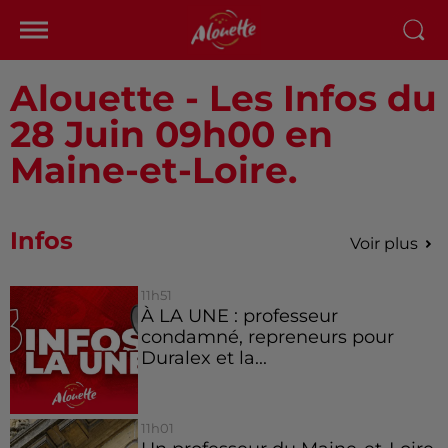
Alouette - Les Infos du
28 Juin 09h00 en
Maine-et-Loire.
Infos
Voir plus
11h51
À LA UNE : professeur
condamné, repreneurs pour
Duralex et la...
11h01