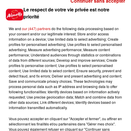
Continuer sans accepter
Gagnez vos places pour le
Le respect de votre vie privée est notre
Festival du Roi Arthur 2026 !
priorité
We and
our (447) partners
do the following data processing based on
your consent and/or our legitimate interest: Store and/or access
information on a device; Use limited data to select advertising; Create
profiles for personalised advertising; Use profiles to select personalised
Gagnez vos entrées pour le
advertising; Measure advertising performance; Measure content
Musée du Sport Automobile au
performance; Understand audiences through statistics or combinations
Mans !
of data from different sources; Develop and improve services; Create
profiles to personalise content; Use profiles to select personalised
content; Use limited data to select content; Ensure security, prevent and
detect fraud, and fix errors; Deliver and present advertising and content;
Save and communicate privacy choices. These technologies may
Alouette vous invite à
process personal data such as IP address and browsing data to offer
Futuroscope Xperiences !
following functionalities: Identify devices based on information actively
requested; Use precise geolocation data; Match and combine data from
other data sources; Link different devices; Identify devices based on
information transmitted automatically.
Vous pouvez accepter en cliquant sur "Accepter et fermer", ou affiner en
sélectionnant les finalités et/ou partenaires dans "Gérer mes choix".
Le Duel - Gagnez votre balade
Vous pouvez également refuser en cliquant sur "Continuer sans