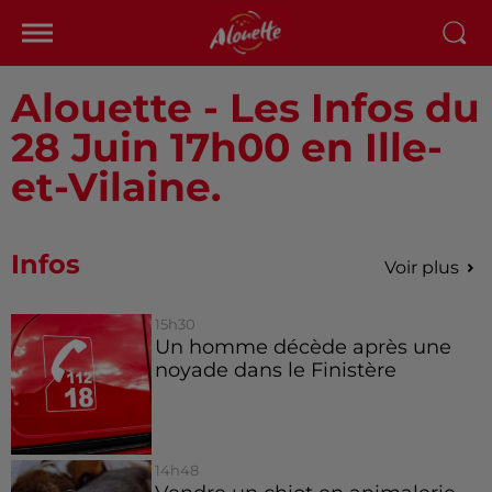
Alouette - Les Infos du
28 Juin 17h00 en Ille-
et-Vilaine.
Infos
Voir plus
15h30
Un homme décède après une
noyade dans le Finistère
14h48