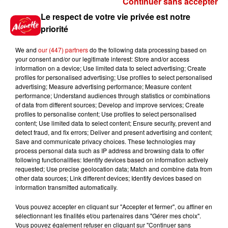
Continuer sans accepter
Gagnez vos places pour le
Le respect de votre vie privée est notre
Festival du Roi Arthur 2026 !
priorité
We and
our (447) partners
do the following data processing based on
your consent and/or our legitimate interest: Store and/or access
information on a device; Use limited data to select advertising; Create
profiles for personalised advertising; Use profiles to select personalised
Gagnez vos entrées pour le
advertising; Measure advertising performance; Measure content
Musée du Sport Automobile au
performance; Understand audiences through statistics or combinations
Mans !
of data from different sources; Develop and improve services; Create
profiles to personalise content; Use profiles to select personalised
content; Use limited data to select content; Ensure security, prevent and
detect fraud, and fix errors; Deliver and present advertising and content;
Save and communicate privacy choices. These technologies may
Alouette vous invite à
process personal data such as IP address and browsing data to offer
Futuroscope Xperiences !
following functionalities: Identify devices based on information actively
requested; Use precise geolocation data; Match and combine data from
other data sources; Link different devices; Identify devices based on
information transmitted automatically.
Vous pouvez accepter en cliquant sur "Accepter et fermer", ou affiner en
sélectionnant les finalités et/ou partenaires dans "Gérer mes choix".
Le Duel - Gagnez votre balade
Vous pouvez également refuser en cliquant sur "Continuer sans