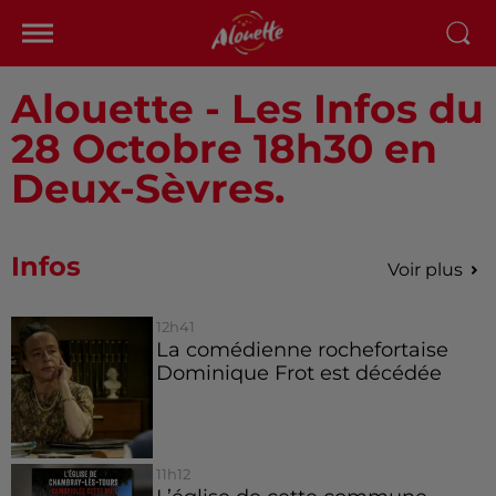
Alouette - Les Infos du
28 Octobre 18h30 en
Deux-Sèvres.
Infos
Voir plus
12h41
La comédienne rochefortaise
Dominique Frot est décédée
11h12