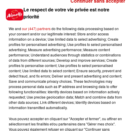
Continuer sans accepter
Gagnez vos places pour le
Le respect de votre vie privée est notre
festival Marché Gourmand 2026
priorité
à Coulon !
We and
our (447) partners
do the following data processing based on
your consent and/or our legitimate interest: Store and/or access
information on a device; Use limited data to select advertising; Create
profiles for personalised advertising; Use profiles to select personalised
Le Duel - Gagnez vos entrées
advertising; Measure advertising performance; Measure content
pour l'un des zoos de nos
performance; Understand audiences through statistics or combinations
régions !
of data from different sources; Develop and improve services; Create
profiles to personalise content; Use profiles to select personalised
content; Use limited data to select content; Ensure security, prevent and
detect fraud, and fix errors; Deliver and present advertising and content;
Save and communicate privacy choices. These technologies may
Destination Vacances - Gagnez
process personal data such as IP address and browsing data to offer
votre séjour en famille au cœur
following functionalities: Identify devices based on information actively
requested; Use precise geolocation data; Match and combine data from
de la...
other data sources; Link different devices; Identify devices based on
information transmitted automatically.
Vous pouvez accepter en cliquant sur "Accepter et fermer", ou affiner en
sélectionnant les finalités et/ou partenaires dans "Gérer mes choix".
Destination Vacances : inscrivez-
Vous pouvez également refuser en cliquant sur "Continuer sans