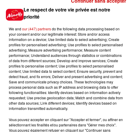
Continuer sans accepter
Gagnez vos places pour
Le respect de votre vie privée est notre
l'événement Ride the Show à
priorité
Morlaix !
We and
our (447) partners
do the following data processing based on
your consent and/or our legitimate interest: Store and/or access
information on a device; Use limited data to select advertising; Create
profiles for personalised advertising; Use profiles to select personalised
Gagnez vos places pour le
advertising; Measure advertising performance; Measure content
festival Marché Gourmand 2026
performance; Understand audiences through statistics or combinations
à Coulon !
of data from different sources; Develop and improve services; Create
profiles to personalise content; Use profiles to select personalised
content; Use limited data to select content; Ensure security, prevent and
detect fraud, and fix errors; Deliver and present advertising and content;
Save and communicate privacy choices. These technologies may
Le Duel - Gagnez vos entrées
process personal data such as IP address and browsing data to offer
pour l'un des zoos de nos
following functionalities: Identify devices based on information actively
requested; Use precise geolocation data; Match and combine data from
régions !
other data sources; Link different devices; Identify devices based on
information transmitted automatically.
Vous pouvez accepter en cliquant sur "Accepter et fermer", ou affiner en
sélectionnant les finalités et/ou partenaires dans "Gérer mes choix".
Destination Vacances - Gagnez
Vous pouvez également refuser en cliquant sur "Continuer sans