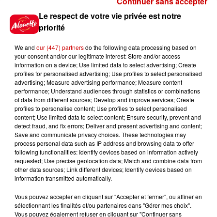
Continuer sans accepter
Gagnez vos places pour
Le respect de votre vie privée est notre
l'événement Ride the Show à
priorité
Morlaix !
We and
our (447) partners
do the following data processing based on
your consent and/or our legitimate interest: Store and/or access
information on a device; Use limited data to select advertising; Create
profiles for personalised advertising; Use profiles to select personalised
Gagnez vos places pour le
advertising; Measure advertising performance; Measure content
festival Marché Gourmand 2026
performance; Understand audiences through statistics or combinations
à Coulon !
of data from different sources; Develop and improve services; Create
profiles to personalise content; Use profiles to select personalised
content; Use limited data to select content; Ensure security, prevent and
detect fraud, and fix errors; Deliver and present advertising and content;
Save and communicate privacy choices. These technologies may
Le Duel - Gagnez vos entrées
process personal data such as IP address and browsing data to offer
pour l'un des zoos de nos
following functionalities: Identify devices based on information actively
requested; Use precise geolocation data; Match and combine data from
régions !
other data sources; Link different devices; Identify devices based on
information transmitted automatically.
Vous pouvez accepter en cliquant sur "Accepter et fermer", ou affiner en
sélectionnant les finalités et/ou partenaires dans "Gérer mes choix".
Destination Vacances - Gagnez
Vous pouvez également refuser en cliquant sur "Continuer sans