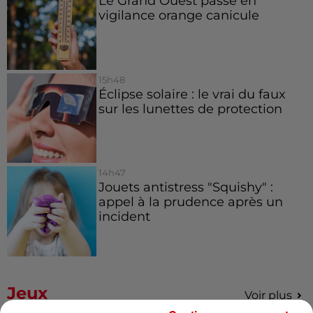
Le Grand Ouest passe en
vigilance orange canicule
15h48
Éclipse solaire : le vrai du faux
sur les lunettes de protection
14h47
Jouets antistress "Squishy" :
appel à la prudence après un
incident
Jeux
Voir plus