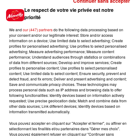
Continuer sans accepter
Gagnez vos places pour
Le respect de votre vie privée est notre
l'événement Ride the Show à
priorité
Morlaix !
We and
our (447) partners
do the following data processing based on
your consent and/or our legitimate interest: Store and/or access
information on a device; Use limited data to select advertising; Create
profiles for personalised advertising; Use profiles to select personalised
Gagnez vos places pour le
advertising; Measure advertising performance; Measure content
festival Marché Gourmand 2026
performance; Understand audiences through statistics or combinations
à Coulon !
of data from different sources; Develop and improve services; Create
profiles to personalise content; Use profiles to select personalised
content; Use limited data to select content; Ensure security, prevent and
detect fraud, and fix errors; Deliver and present advertising and content;
Save and communicate privacy choices. These technologies may
Le Duel - Gagnez vos entrées
process personal data such as IP address and browsing data to offer
pour le parc animalier de votre
following functionalities: Identify devices based on information actively
requested; Use precise geolocation data; Match and combine data from
choix !
other data sources; Link different devices; Identify devices based on
information transmitted automatically.
Vous pouvez accepter en cliquant sur "Accepter et fermer", ou affiner en
sélectionnant les finalités et/ou partenaires dans "Gérer mes choix".
Destination Vacances - Gagnez
Vous pouvez également refuser en cliquant sur "Continuer sans