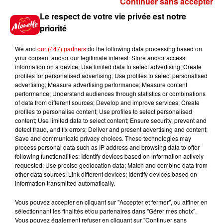
Continuer sans accepter
Gagnez vos places pour le
Le respect de votre vie privée est notre
Festival du Roi Arthur 2026 !
priorité
We and
our (447) partners
do the following data processing based on
your consent and/or our legitimate interest: Store and/or access
information on a device; Use limited data to select advertising; Create
profiles for personalised advertising; Use profiles to select personalised
Gagnez vos entrées pour le
advertising; Measure advertising performance; Measure content
Musée du Sport Automobile au
performance; Understand audiences through statistics or combinations
Mans !
of data from different sources; Develop and improve services; Create
profiles to personalise content; Use profiles to select personalised
content; Use limited data to select content; Ensure security, prevent and
detect fraud, and fix errors; Deliver and present advertising and content;
Save and communicate privacy choices. These technologies may
Alouette vous invite à
process personal data such as IP address and browsing data to offer
Futuroscope Xperiences !
following functionalities: Identify devices based on information actively
requested; Use precise geolocation data; Match and combine data from
other data sources; Link different devices; Identify devices based on
information transmitted automatically.
Vous pouvez accepter en cliquant sur "Accepter et fermer", ou affiner en
sélectionnant les finalités et/ou partenaires dans "Gérer mes choix".
Le Duel - Gagnez votre balade
Vous pouvez également refuser en cliquant sur "Continuer sans