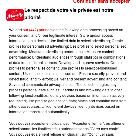
Continuer sans accepter
Gagnez vos places pour le
Le respect de votre vie privée est notre
Festival du Roi Arthur 2026 !
priorité
We and
our (447) partners
do the following data processing based on
your consent and/or our legitimate interest: Store and/or access
information on a device; Use limited data to select advertising; Create
profiles for personalised advertising; Use profiles to select personalised
Gagnez vos entrées pour le
advertising; Measure advertising performance; Measure content
Musée du Sport Automobile au
performance; Understand audiences through statistics or combinations
Mans !
of data from different sources; Develop and improve services; Create
profiles to personalise content; Use profiles to select personalised
content; Use limited data to select content; Ensure security, prevent and
detect fraud, and fix errors; Deliver and present advertising and content;
Save and communicate privacy choices. These technologies may
Alouette vous invite à
process personal data such as IP address and browsing data to offer
Futuroscope Xperiences !
following functionalities: Identify devices based on information actively
requested; Use precise geolocation data; Match and combine data from
other data sources; Link different devices; Identify devices based on
information transmitted automatically.
Vous pouvez accepter en cliquant sur "Accepter et fermer", ou affiner en
sélectionnant les finalités et/ou partenaires dans "Gérer mes choix".
Le Duel - Gagnez votre balade
Vous pouvez également refuser en cliquant sur "Continuer sans