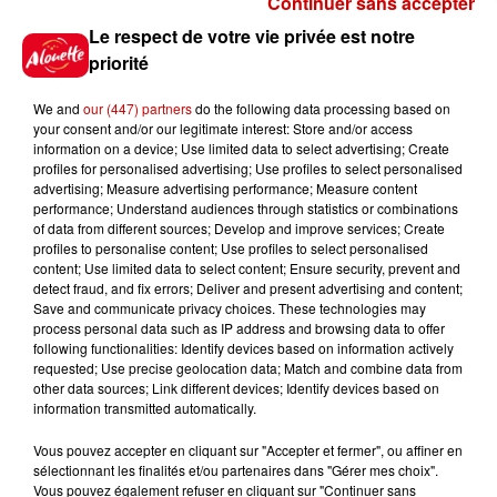
Continuer sans accepter
Gagnez vos places pour le
Le respect de votre vie privée est notre
Festival du Roi Arthur 2026 !
priorité
We and
our (447) partners
do the following data processing based on
your consent and/or our legitimate interest: Store and/or access
information on a device; Use limited data to select advertising; Create
profiles for personalised advertising; Use profiles to select personalised
Gagnez vos entrées pour le
advertising; Measure advertising performance; Measure content
Musée du Sport Automobile au
performance; Understand audiences through statistics or combinations
Mans !
of data from different sources; Develop and improve services; Create
profiles to personalise content; Use profiles to select personalised
content; Use limited data to select content; Ensure security, prevent and
detect fraud, and fix errors; Deliver and present advertising and content;
Save and communicate privacy choices. These technologies may
Alouette vous invite à
process personal data such as IP address and browsing data to offer
Futuroscope Xperiences !
following functionalities: Identify devices based on information actively
requested; Use precise geolocation data; Match and combine data from
other data sources; Link different devices; Identify devices based on
information transmitted automatically.
Vous pouvez accepter en cliquant sur "Accepter et fermer", ou affiner en
sélectionnant les finalités et/ou partenaires dans "Gérer mes choix".
Le Duel - Gagnez votre balade
Vous pouvez également refuser en cliquant sur "Continuer sans