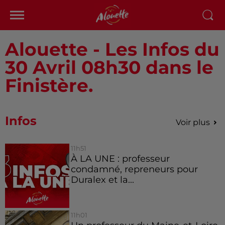
Alouette - Les Infos du
30 Avril 08h30 dans le
Finistère.
Infos
Voir plus
11h51
À LA UNE : professeur
condamné, repreneurs pour
Duralex et la...
11h01