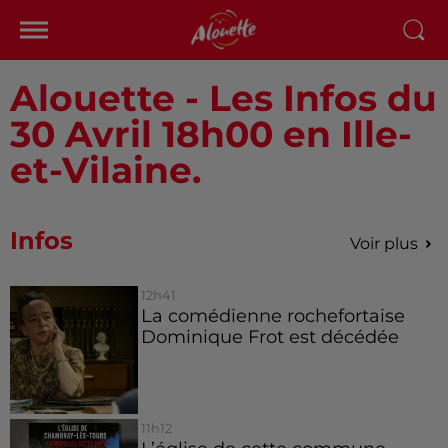
Alouette - Les Infos du
30 Avril 18h00 en Ille-
et-Vilaine.
Infos
Voir plus
12h41
La comédienne rochefortaise
Dominique Frot est décédée
11h12