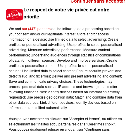
Continuer sans accepter
Gagnez vos places pour le
Le respect de votre vie privée est notre
festival Marché Gourmand 2026
priorité
à Coulon !
We and
our (447) partners
do the following data processing based on
your consent and/or our legitimate interest: Store and/or access
information on a device; Use limited data to select advertising; Create
profiles for personalised advertising; Use profiles to select personalised
Le Duel - Gagnez vos entrées
advertising; Measure advertising performance; Measure content
pour l'un des zoos de nos
performance; Understand audiences through statistics or combinations
régions !
of data from different sources; Develop and improve services; Create
profiles to personalise content; Use profiles to select personalised
content; Use limited data to select content; Ensure security, prevent and
detect fraud, and fix errors; Deliver and present advertising and content;
Save and communicate privacy choices. These technologies may
Destination Vacances - Gagnez
process personal data such as IP address and browsing data to offer
votre séjour en famille au cœur
following functionalities: Identify devices based on information actively
requested; Use precise geolocation data; Match and combine data from
de la...
other data sources; Link different devices; Identify devices based on
information transmitted automatically.
Vous pouvez accepter en cliquant sur "Accepter et fermer", ou affiner en
sélectionnant les finalités et/ou partenaires dans "Gérer mes choix".
Destination Vacances : inscrivez-
Vous pouvez également refuser en cliquant sur "Continuer sans