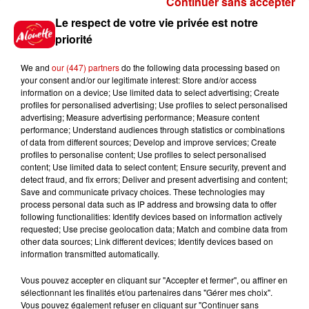
Continuer sans accepter
Gagnez vos places pour le
Le respect de votre vie privée est notre
festival Marché Gourmand 2026
priorité
à Coulon !
We and
our (447) partners
do the following data processing based on
your consent and/or our legitimate interest: Store and/or access
information on a device; Use limited data to select advertising; Create
profiles for personalised advertising; Use profiles to select personalised
Le Duel - Gagnez vos entrées
advertising; Measure advertising performance; Measure content
pour l'un des zoos de nos
performance; Understand audiences through statistics or combinations
régions !
of data from different sources; Develop and improve services; Create
profiles to personalise content; Use profiles to select personalised
content; Use limited data to select content; Ensure security, prevent and
detect fraud, and fix errors; Deliver and present advertising and content;
Save and communicate privacy choices. These technologies may
Destination Vacances - Gagnez
process personal data such as IP address and browsing data to offer
votre séjour en famille au cœur
following functionalities: Identify devices based on information actively
requested; Use precise geolocation data; Match and combine data from
de la...
other data sources; Link different devices; Identify devices based on
information transmitted automatically.
Vous pouvez accepter en cliquant sur "Accepter et fermer", ou affiner en
sélectionnant les finalités et/ou partenaires dans "Gérer mes choix".
Destination Vacances : inscrivez-
Vous pouvez également refuser en cliquant sur "Continuer sans