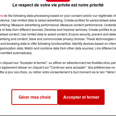
Le respect de votre vie privée est notre priorité
ers
do the following data processing based on your consent and/or our legitimate int
device; Use limited data to select advertising; Create profiles for personalised adver
vertising; Measure advertising performance; Measure content performance; Unders
ns of data from different sources; Develop and improve services; Create profiles to 
alised content; Use limited data to select content; Ensure security, prevent and detect
ertising and content; Save and communicate privacy choices. These technologies
and browsing data to offer following functionalities: Identify devices based on infor
eolocation data; Match and combine data from other data sources; Link different de
nsmitted automatically.
cliquant sur "Accepter et fermer", ou affiner en sélectionnant les finalités et/ou pa
 également refuser en cliquant sur "Continuer sans accepter". Vos préférences ne 
tre à jour vos choix, ou retirer votre consentement à tout moment via le lien "Gérer 
Gérer mes choix
Accepter et fermer