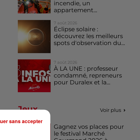
incendie, un
appartement...
7 août 2026
Éclipse solaire :
découvrez les meilleurs
spots d'observation du...
7 août 2026
À LA UNE : professeur
condamné, repreneurs
pour Duralex et la...
Jeux
Voir plus
uer sans accepter
Gagnez vos places pour
le festival Marché