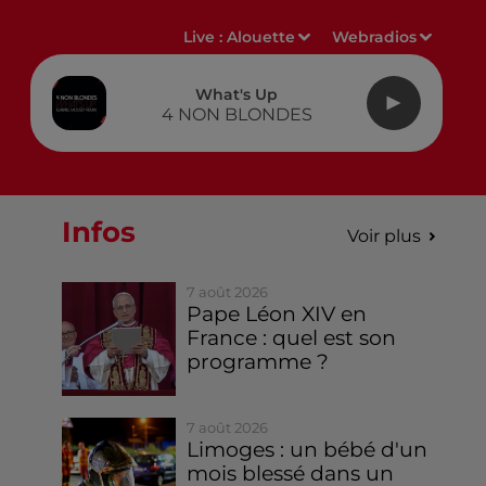
Live :
Alouette
Webradios
What's Up
4 NON BLONDES
Infos
Voir plus
7 août 2026
Pape Léon XIV en
France : quel est son
programme ?
7 août 2026
Limoges : un bébé d'un
mois blessé dans un