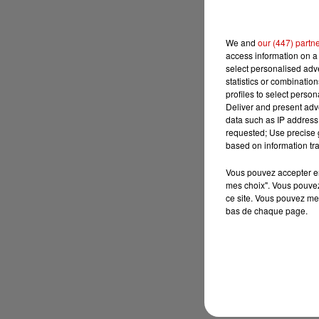
We and
our (447) partn
access information on a 
select personalised ad
statistics or combinatio
profiles to select person
Deliver and present adv
data such as IP address 
requested; Use precise g
based on information tra
Vous pouvez accepter en 
mes choix". Vous pouvez
ce site. Vous pouvez met
bas de chaque page.