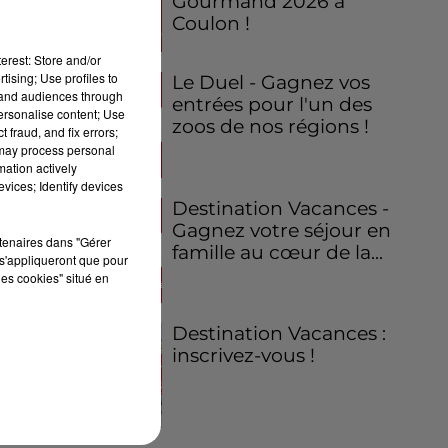
Gourmand 2026 à
Coulon !
erest: Store and/or
tising; Use profiles to
Le Duel - Gagnez vos
tand audiences through
entrées pour l'un des
personalise content; Use
zoos de nos régions !
 fraud, and fix errors;
 may process personal
mation actively
vices; Identify devices
Destination Vacances -
Gagnez votre séjour en
rtenaires dans "Gérer
famille au cœur de la...
s'appliqueront que pour
les cookies" situé en
Destination Vacances :
inscrivez-vous !