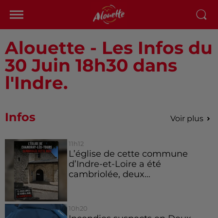
Alouette - Les Infos du
30 Juin 18h30 dans
l'Indre.
Infos
Voir plus
11h12
L’église de cette commune
d’Indre-et-Loire a été
cambriolée, deux...
10h20