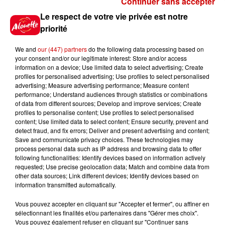
Continuer sans accepter
Gagnez vos places pour le
Le respect de votre vie privée est notre
festival Marché Gourmand 2026
priorité
à Coulon !
We and
our (447) partners
do the following data processing based on
your consent and/or our legitimate interest: Store and/or access
information on a device; Use limited data to select advertising; Create
profiles for personalised advertising; Use profiles to select personalised
Le Duel - Gagnez vos entrées
advertising; Measure advertising performance; Measure content
pour l'un des zoos de nos
performance; Understand audiences through statistics or combinations
régions !
of data from different sources; Develop and improve services; Create
profiles to personalise content; Use profiles to select personalised
content; Use limited data to select content; Ensure security, prevent and
detect fraud, and fix errors; Deliver and present advertising and content;
Save and communicate privacy choices. These technologies may
Destination Vacances - Gagnez
process personal data such as IP address and browsing data to offer
votre séjour en famille au cœur
following functionalities: Identify devices based on information actively
requested; Use precise geolocation data; Match and combine data from
de la...
other data sources; Link different devices; Identify devices based on
information transmitted automatically.
Vous pouvez accepter en cliquant sur "Accepter et fermer", ou affiner en
sélectionnant les finalités et/ou partenaires dans "Gérer mes choix".
Destination Vacances : inscrivez-
Vous pouvez également refuser en cliquant sur "Continuer sans