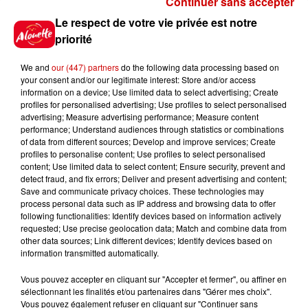
Continuer sans accepter
Gagnez vos places pour le
Le respect de votre vie privée est notre
festival Marché Gourmand 2026
priorité
à Coulon !
We and
our (447) partners
do the following data processing based on
your consent and/or our legitimate interest: Store and/or access
information on a device; Use limited data to select advertising; Create
profiles for personalised advertising; Use profiles to select personalised
Le Duel - Gagnez vos entrées
advertising; Measure advertising performance; Measure content
pour l'un des zoos de nos
performance; Understand audiences through statistics or combinations
régions !
of data from different sources; Develop and improve services; Create
profiles to personalise content; Use profiles to select personalised
content; Use limited data to select content; Ensure security, prevent and
detect fraud, and fix errors; Deliver and present advertising and content;
Save and communicate privacy choices. These technologies may
Destination Vacances - Gagnez
process personal data such as IP address and browsing data to offer
votre séjour en famille au cœur
following functionalities: Identify devices based on information actively
requested; Use precise geolocation data; Match and combine data from
de la...
other data sources; Link different devices; Identify devices based on
information transmitted automatically.
Vous pouvez accepter en cliquant sur "Accepter et fermer", ou affiner en
sélectionnant les finalités et/ou partenaires dans "Gérer mes choix".
Destination Vacances : inscrivez-
Vous pouvez également refuser en cliquant sur "Continuer sans