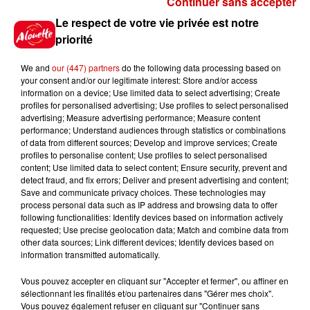
Continuer sans accepter
Gagnez vos places pour le
Le respect de votre vie privée est notre
festival Marché Gourmand 2026
priorité
à Coulon !
We and
our (447) partners
do the following data processing based on
your consent and/or our legitimate interest: Store and/or access
information on a device; Use limited data to select advertising; Create
profiles for personalised advertising; Use profiles to select personalised
Le Duel - Gagnez vos entrées
advertising; Measure advertising performance; Measure content
pour l'un des zoos de nos
performance; Understand audiences through statistics or combinations
régions !
of data from different sources; Develop and improve services; Create
profiles to personalise content; Use profiles to select personalised
content; Use limited data to select content; Ensure security, prevent and
detect fraud, and fix errors; Deliver and present advertising and content;
Save and communicate privacy choices. These technologies may
Destination Vacances - Gagnez
process personal data such as IP address and browsing data to offer
votre séjour en famille au cœur
following functionalities: Identify devices based on information actively
requested; Use precise geolocation data; Match and combine data from
de la...
other data sources; Link different devices; Identify devices based on
information transmitted automatically.
Vous pouvez accepter en cliquant sur "Accepter et fermer", ou affiner en
sélectionnant les finalités et/ou partenaires dans "Gérer mes choix".
Destination Vacances : inscrivez-
Vous pouvez également refuser en cliquant sur "Continuer sans