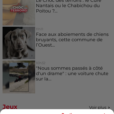
Le Choc des terroirs : le Curé
Nantais ou le Chabichou du
Poitou ?...
11h11
Face aux aboiements de chiens
bruyants, cette commune de
l’Ouest...
10h32
"Nous sommes passés à côté
d'un drame" : une voiture chute
sur la...
Jeux
Voir plus