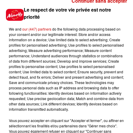
Continuer sans accepter
Gagnez vos places pour
Le respect de votre vie privée est notre
l'événement Ride the Show à
priorité
Morlaix !
We and
our (447) partners
do the following data processing based on
your consent and/or our legitimate interest: Store and/or access
information on a device; Use limited data to select advertising; Create
profiles for personalised advertising; Use profiles to select personalised
Gagnez vos places pour le
advertising; Measure advertising performance; Measure content
festival Marché Gourmand 2026
performance; Understand audiences through statistics or combinations
à Coulon !
of data from different sources; Develop and improve services; Create
profiles to personalise content; Use profiles to select personalised
content; Use limited data to select content; Ensure security, prevent and
detect fraud, and fix errors; Deliver and present advertising and content;
Save and communicate privacy choices. These technologies may
Le Duel - Gagnez vos entrées
process personal data such as IP address and browsing data to offer
pour le parc animalier de votre
following functionalities: Identify devices based on information actively
requested; Use precise geolocation data; Match and combine data from
choix !
other data sources; Link different devices; Identify devices based on
information transmitted automatically.
Vous pouvez accepter en cliquant sur "Accepter et fermer", ou affiner en
sélectionnant les finalités et/ou partenaires dans "Gérer mes choix".
Destination Vacances - Gagnez
Vous pouvez également refuser en cliquant sur "Continuer sans