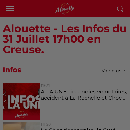
Alouette - Les Infos du
31 Juillet 17h00 en
Creuse.
Infos
Voir plus
11h51
À LA UNE : incendies volontaires,
accident à La Rochelle et Choc...
11h28