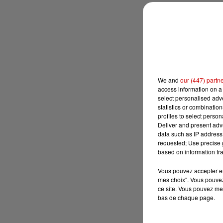
We and
our (447) partn
access information on a 
select personalised ad
statistics or combinatio
profiles to select person
Deliver and present adv
data such as IP address 
requested; Use precise g
based on information tra
Vous pouvez accepter en 
mes choix". Vous pouvez
ce site. Vous pouvez met
bas de chaque page.