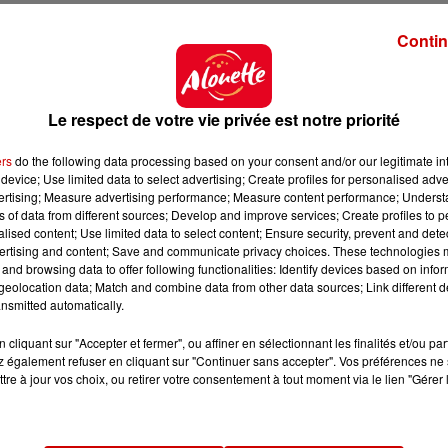
Contin
Le respect de votre vie privée est notre priorité
ers
do the following data processing based on your consent and/or our legitimate int
device; Use limited data to select advertising; Create profiles for personalised adver
vertising; Measure advertising performance; Measure content performance; Unders
ns of data from different sources; Develop and improve services; Create profiles to 
alised content; Use limited data to select content; Ensure security, prevent and detect
ertising and content; Save and communicate privacy choices. These technologies
and browsing data to offer following functionalities: Identify devices based on infor
eolocation data; Match and combine data from other data sources; Link different de
nsmitted automatically.
cliquant sur "Accepter et fermer", ou affiner en sélectionnant les finalités et/ou pa
 également refuser en cliquant sur "Continuer sans accepter". Vos préférences ne 
tre à jour vos choix, ou retirer votre consentement à tout moment via le lien "Gérer 