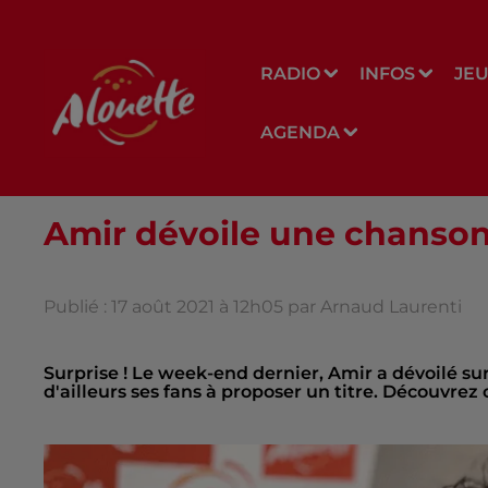
RADIO
INFOS
JE
AGENDA
Amir dévoile une chanson in
Publié : 17 août 2021 à 12h05 par Arnaud Laurenti
Surprise ! Le week-end dernier, Amir a dévoilé su
d'ailleurs ses fans à proposer un titre. Découvre