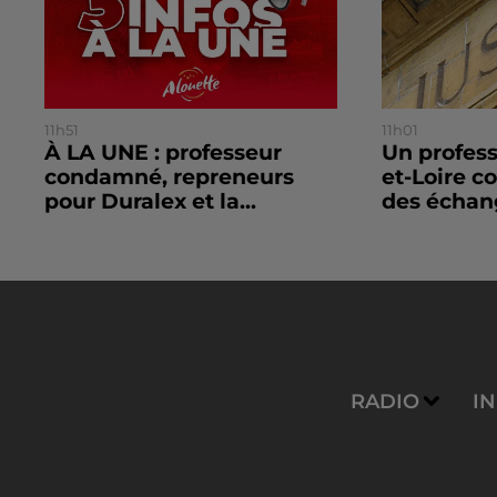
11h51
11h01
À LA UNE : professeur
Un profes
condamné, repreneurs
et-Loire 
pour Duralex et la...
des échang
RADIO
I