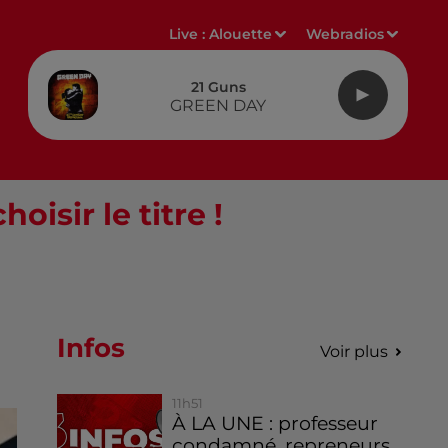
Live :
Alouette
Webradios
21 Guns
GREEN DAY
isir le titre !
Infos
Voir plus
11h51
À LA UNE : professeur
condamné, repreneurs