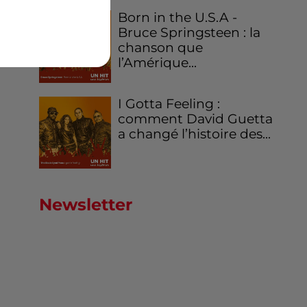
Born in the U.S.A -
Bruce Springsteen : la
chanson que
l’Amérique...
I Gotta Feeling :
comment David Guetta
a changé l’histoire des...
Newsletter