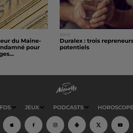
10h10
seur du Maine-
Duralex : trois repreneur
condamné pour
potentiels
es...
NFOS
JEUX
PODCASTS
HOROSCOP