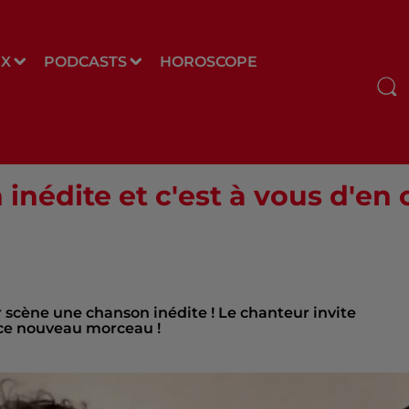
UX
PODCASTS
HOROSCOPE
édite et c'est à vous d'en cho
r scène une chanson inédite ! Le chanteur invite
z ce nouveau morceau !