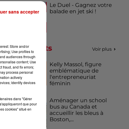
Le Duel - Gagnez votre
balade en jet ski !
uer sans accepter
Podcasts
erest: Store and/or
Voir plus
tising; Use profiles to
tand audiences through
personalise content; Use
Kelly Massol, figure
 fraud, and fix errors;
emblématique de
 may process personal
l'entrepreneuriat
mation actively
féminin
vices; Identify devices
rtenaires dans "Gérer
Aménager un school
s'appliqueront que pour
bus au Canada et
les cookies" situé en
accueillir les bleus à
Boston,...