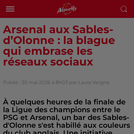
Arsenal aux Sables-
d’Olonne : la blague
qui embrase les
réseaux sociaux
Publié : 30 mai 2026 à 8h03 par
Laura Vergne
À quelques heures de la finale de
la Ligue des champions entre le
PSG et Arsenal, un bar des Sables-
d'Olonne s'est habillé aux couleurs
du club anglais. Une initiative