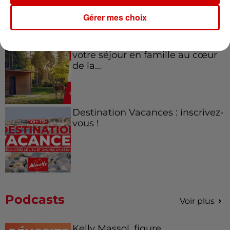
Gérer mes choix
Destination Vacances - Gagnez
votre séjour en famille au cœur
de la...
Destination Vacances : inscrivez-
vous !
Podcasts
Voir plus
Kelly Massol, figure