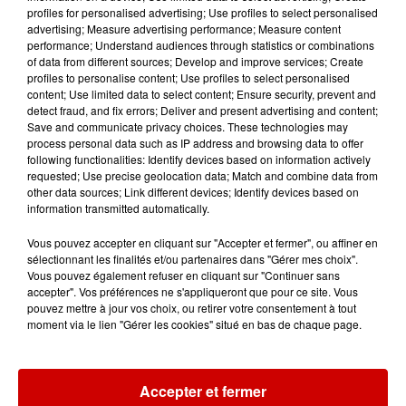
profiles for personalised advertising; Use profiles to select personalised
advertising; Measure advertising performance; Measure content
8 août 2026
performance; Understand audiences through statistics or combinations
Cambriolages : plus de 18 000
of data from different sources; Develop and improve services; Create
logements visités en juillet 2026,
profiles to personalise content; Use profiles to select personalised
en...
content; Use limited data to select content; Ensure security, prevent and
detect fraud, and fix errors; Deliver and present advertising and content;
Save and communicate privacy choices. These technologies may
process personal data such as IP address and browsing data to offer
following functionalities: Identify devices based on information actively
requested; Use precise geolocation data; Match and combine data from
Jeux
other data sources; Link different devices; Identify devices based on
Voir plus
information transmitted automatically.
Gagnez vos places pour le
Vous pouvez accepter en cliquant sur "Accepter et fermer", ou affiner en
festival Marché Gourmand 2026
sélectionnant les finalités et/ou partenaires dans "Gérer mes choix".
Vous pouvez également refuser en cliquant sur "Continuer sans
à Coulon !
accepter". Vos préférences ne s'appliqueront que pour ce site. Vous
pouvez mettre à jour vos choix, ou retirer votre consentement à tout
moment via le lien "Gérer les cookies" situé en bas de chaque page.
Le Duel - Gagnez vos entrées
pour l'un des zoos de nos
Accepter et fermer
régions !