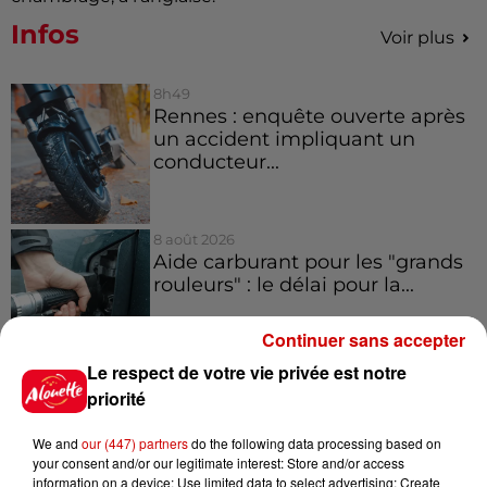
Infos
Voir plus
8h49
Rennes : enquête ouverte après
un accident impliquant un
conducteur...
8 août 2026
Aide carburant pour les "grands
rouleurs" : le délai pour la...
Continuer sans accepter
Le respect de votre vie privée est notre
8 août 2026
priorité
Royan : elle tente d’écraser son
ex-conjoint et dit regretter...
We and
our (447) partners
do the following data processing based on
your consent and/or our legitimate interest: Store and/or access
information on a device; Use limited data to select advertising; Create