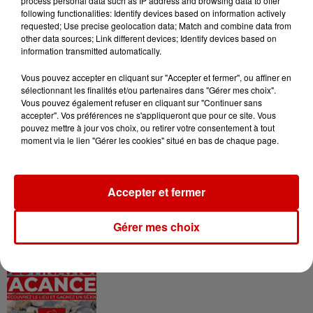
process personal data such as IP address and browsing data to offer
following functionalities: Identify devices based on information actively
requested; Use precise geolocation data; Match and combine data from
other data sources; Link different devices; Identify devices based on
information transmitted automatically.
Le Duel - Gagnez vos entrées
pour l'un des zoos de nos
Vous pouvez accepter en cliquant sur "Accepter et fermer", ou affiner en
régions !
sélectionnant les finalités et/ou partenaires dans "Gérer mes choix".
Vous pouvez également refuser en cliquant sur "Continuer sans
accepter". Vos préférences ne s'appliqueront que pour ce site. Vous
pouvez mettre à jour vos choix, ou retirer votre consentement à tout
moment via le lien "Gérer les cookies" situé en bas de chaque page.
Destination Vacances - Gagnez
votre séjour en famille au cœur
de la...
Accepter et fermer
Gérer mes choix
Destination Vacances : inscrivez-
vous !