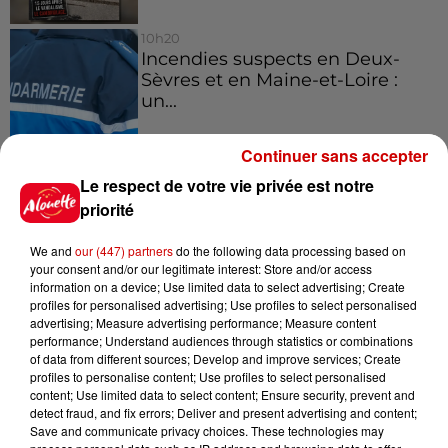
10h20
Incendies suspects en Deux-
Sèvres et en Maine-et-Loire :
un...
Continuer sans accepter
8h49
Le respect de votre vie privée est notre
Rennes : enquête ouverte après
priorité
un accident impliquant un
conducteur...
We and
our (447) partners
do the following data processing based on
your consent and/or our legitimate interest: Store and/or access
information on a device; Use limited data to select advertising; Create
profiles for personalised advertising; Use profiles to select personalised
advertising; Measure advertising performance; Measure content
Jeux
performance; Understand audiences through statistics or combinations
Voir plus
of data from different sources; Develop and improve services; Create
profiles to personalise content; Use profiles to select personalised
content; Use limited data to select content; Ensure security, prevent and
Gagnez vos places pour le
detect fraud, and fix errors; Deliver and present advertising and content;
festival Marché Gourmand 2026
Save and communicate privacy choices. These technologies may
à Coulon !