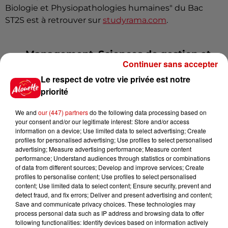
Biologie et Physiopathologies humaines" du Bac
ST2S est à retrouver sur
studyrama.com
.
Management, Sciences de gestion et
Continuer sans accepter
numérique (STMG)
Le respect de votre vie privée est notre
priorité
We and
our (447) partners
do the following data processing based on
your consent and/or our legitimate interest: Store and/or access
information on a device; Use limited data to select advertising; Create
profiles for personalised advertising; Use profiles to select personalised
advertising; Measure advertising performance; Measure content
performance; Understand audiences through statistics or combinations
of data from different sources; Develop and improve services; Create
profiles to personalise content; Use profiles to select personalised
content; Use limited data to select content; Ensure security, prevent and
detect fraud, and fix errors; Deliver and present advertising and content;
Save and communicate privacy choices. These technologies may
process personal data such as IP address and browsing data to offer
following functionalities: Identify devices based on information actively