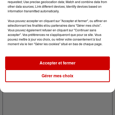
requested; Use precise geolocation data; Match and combine data from
other data sources; Link different devices; Identify devices based on
information transmitted automatically.
Vous pouvez accepter en cliquant sur "Accepter et fermer", ou affiner en
sélectionnant les finalités et/ou partenaires dans "Gérer mes choix".
Vous pouvez également refuser en cliquant sur "Continuer sans
Le corrigé de l'épreuve de spécialité "Management,
accepter". Vos préférences ne s'appliqueront que pour ce site. Vous
Sciences de gestion et numérique" du Bac STMG est
pouvez mettre à jour vos choix, ou retirer votre consentement à tout
moment via le lien "Gérer les cookies" situé en bas de chaque page.
à retrouver sur
studyrama.com
.
Économie - Gestion hôtelière (STHR)
Accepter et fermer
Gérer mes choix