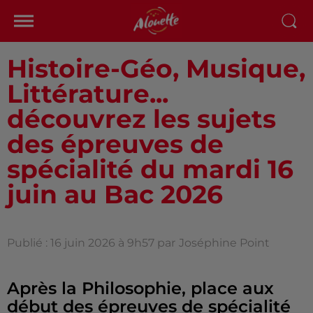
Histoire-Géo, Musique,
Littérature...
découvrez les sujets
des épreuves de
spécialité du mardi 16
juin au Bac 2026
Publié : 16 juin 2026 à 9h57 par
Joséphine Point
Après la Philosophie, place aux
début des épreuves de spécialité