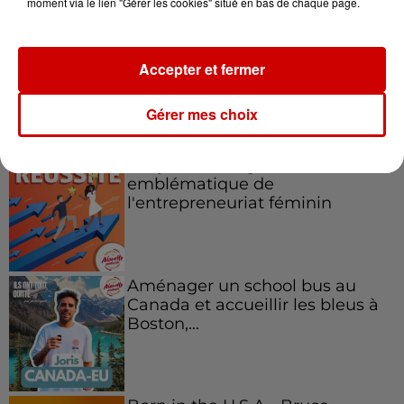
moment via le lien "Gérer les cookies" situé en bas de chaque page.
Accepter et fermer
Podcasts
Gérer mes choix
Voir plus
Kelly Massol, figure
emblématique de
l'entrepreneuriat féminin
Aménager un school bus au
Canada et accueillir les bleus à
Boston,...