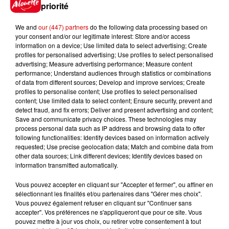
Gagnez vos places pour le
priorité
Festival du Roi Arthur 2026 !
We and
our (447) partners
do the following data processing based on
your consent and/or our legitimate interest: Store and/or access
information on a device; Use limited data to select advertising; Create
profiles for personalised advertising; Use profiles to select personalised
advertising; Measure advertising performance; Measure content
Gagnez vos entrées pour le
performance; Understand audiences through statistics or combinations
Musée du Sport Automobile au
of data from different sources; Develop and improve services; Create
Mans !
profiles to personalise content; Use profiles to select personalised
content; Use limited data to select content; Ensure security, prevent and
detect fraud, and fix errors; Deliver and present advertising and content;
Save and communicate privacy choices. These technologies may
process personal data such as IP address and browsing data to offer
following functionalities: Identify devices based on information actively
Alouette vous invite à
requested; Use precise geolocation data; Match and combine data from
Futuroscope Xperiences !
other data sources; Link different devices; Identify devices based on
information transmitted automatically.
Vous pouvez accepter en cliquant sur "Accepter et fermer", ou affiner en
sélectionnant les finalités et/ou partenaires dans "Gérer mes choix".
Vous pouvez également refuser en cliquant sur "Continuer sans
Le Duel - Gagnez votre balade
accepter". Vos préférences ne s'appliqueront que pour ce site. Vous
en jet ski !
pouvez mettre à jour vos choix, ou retirer votre consentement à tout