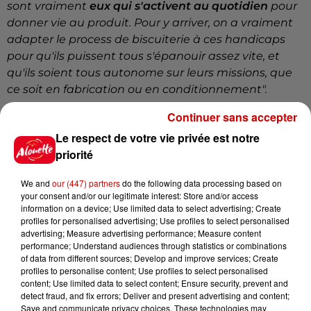
sont vraiment
eux qui s'activent au quotidien
pour
donner vie au produit. Pour y arriver, on a vraiment
adapter le process de biscuiterie à ces handicaps
pour qu'ils puissent tous s'épanouir assez vite, et
qu'ils soient tous autonome sur leurs missions, que
ce soit en fabrication ou en conditionnement".
Continuer sans accepter
Katia Tardy, au micro d'Alouette
Le respect de votre vie privée est notre
priorité
We and
our (447) partners
do the following data processing based on
your consent and/or our legitimate interest: Store and/or access
information on a device; Use limited data to select advertising; Create
Le Kignon ou tout le morceau ?
profiles for personalised advertising; Use profiles to select personalised
advertising; Measure advertising performance; Measure content
La biscuiterie Handi-Gaspi
transforme
performance; Understand audiences through statistics or combinations
of data from different sources; Develop and improve services; Create
quotidiennement 500 baguettes invendues en 30
profiles to personalise content; Use profiles to select personalised
000 petits gâteaux
Kignon. Des paquets qui sont
content; Use limited data to select content; Ensure security, prevent and
ensuite vendus dans plus de
760 points de ventes
detect fraud, and fix errors; Deliver and present advertising and content;
Save and communicate privacy choices. These technologies may