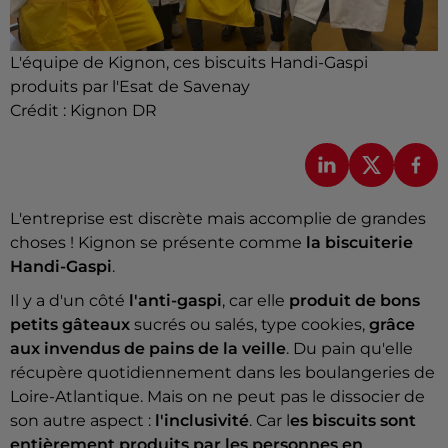
L'équipe de Kignon, ces biscuits Handi-Gaspi
produits par l'Esat de Savenay
Crédit :
Kignon DR
L'entreprise est discrète mais accomplie de grandes
choses ! Kignon se présente comme
la biscuiterie
Handi-Gaspi
.
Il y a d'un côté
l'anti-gaspi
, car elle
produit de bons
petits gâteaux
sucrés ou salés, type cookies,
grâce
aux invendus de pains de la veille
. Du pain qu'elle
récupère quotidiennement dans les boulangeries de
Loire-Atlantique. Mais on ne peut pas le dissocier de
son autre aspect :
l'inclusivité
. Car l
es biscuits sont
entièrement produits par les personnes en