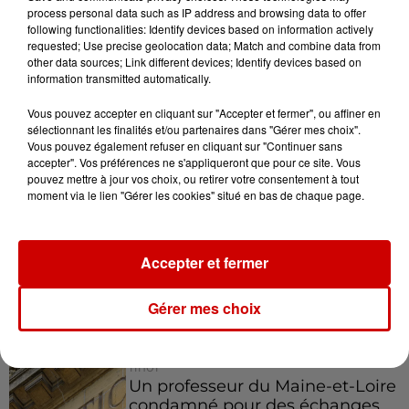
partout en France
. Notamment dans des enseignes
process personal data such as IP address and browsing data to offer
comme Super U, Leclerc, Franprix, Bioccop ou encore
following functionalities: Identify devices based on information actively
Naturalia. Mais également dans les boutiques Relay
requested; Use precise geolocation data; Match and combine data from
other data sources; Link different devices; Identify devices based on
des gares ou des aéroports.
information transmitted automatically.
L'entreprise a notamment reçu
le prix du Leader
Vous pouvez accepter en cliquant sur "Accepter et fermer", ou affiner en
Engagé du Medef
cette année. Elle a également été
sélectionnant les finalités et/ou partenaires dans "Gérer mes choix".
Lauréate de la Fondation Abeille
, ou encore reçue
Vous pouvez également refuser en cliquant sur "Continuer sans
accepter". Vos préférences ne s'appliqueront que pour ce site. Vous
l'Audacity Awards décerné par
Ouest France
.
pouvez mettre à jour vos choix, ou retirer votre consentement à tout
Infos
moment via le lien "Gérer les cookies" situé en bas de chaque page.
Voir plus
11h51
Accepter et fermer
À LA UNE : professeur
condamné, repreneurs pour
Duralex et la...
Gérer mes choix
11h01
Un professeur du Maine-et-Loire
condamné pour des échanges...