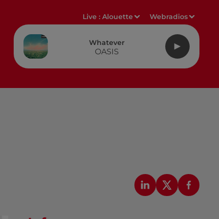
Live :
Alouette
Webradios
Whatever
OASIS