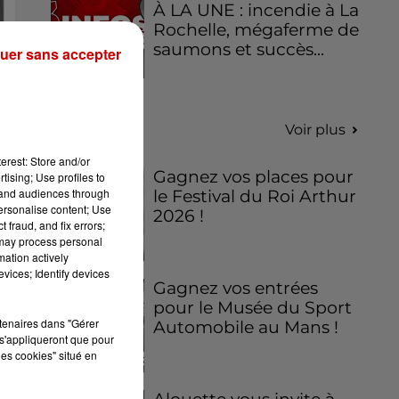
À LA UNE : incendie à La
Rochelle, mégaferme de
saumons et succès...
uer sans accepter
Jeux
Voir plus
erest: Store and/or
Gagnez vos places pour
tising; Use profiles to
tand audiences through
le Festival du Roi Arthur
personalise content; Use
2026 !
 fraud, and fix errors;
 may process personal
mation actively
vices; Identify devices
Gagnez vos entrées
pour le Musée du Sport
rtenaires dans "Gérer
Automobile au Mans !
s'appliqueront que pour
les cookies" situé en