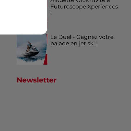
Alouette vous invite à
Futuroscope Xperiences
!
Le Duel - Gagnez votre
balade en jet ski !
Newsletter