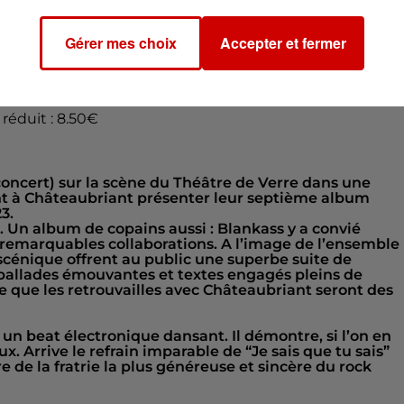
e Gaulle
nt
Gérer mes choix
Accepter et fermer
f réduit : 8.50€
 concert) sur la scène du Théâtre de Verre dans une
nt à Châteaubriant présenter leur septième album
3.
 Un album de copains aussi : Blankass y a convié
 remarquables collaborations. A l’image de l’ensemble
scénique offrent au public une superbe suite de
ballades émouvantes et textes engagés pleins de
te que les retrouvailles avec Châteaubriant seront des
 un beat électronique dansant. Il démontre, si l’on en
ux. Arrive le refrain imparable de “Je sais que tu sais”
re de la fratrie la plus généreuse et sincère du rock