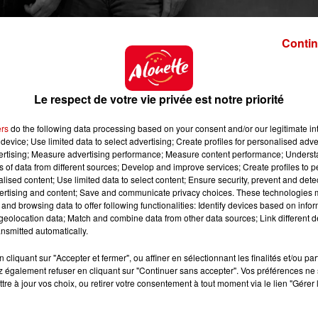
Contin
le-chateaubriant.fr
Le respect de votre vie privée est notre priorité
-chateaubriant.fr/theatre-de-verre/
ers
do the following data processing based on your consent and/or our legitimate int
device; Use limited data to select advertising; Create profiles for personalised adver
vertising; Measure advertising performance; Measure content performance; Unders
ns of data from different sources; Develop and improve services; Create profiles to 
alised content; Use limited data to select content; Ensure security, prevent and detect
ertising and content; Save and communicate privacy choices. These technologies
and browsing data to offer following functionalities: Identify devices based on infor
eolocation data; Match and combine data from other data sources; Link different de
nsmitted automatically.
 20h30
cliquant sur "Accepter et fermer", ou affiner en sélectionnant les finalités et/ou pa
 23h59
 également refuser en cliquant sur "Continuer sans accepter". Vos préférences ne 
tre à jour vos choix, ou retirer votre consentement à tout moment via le lien "Gérer 