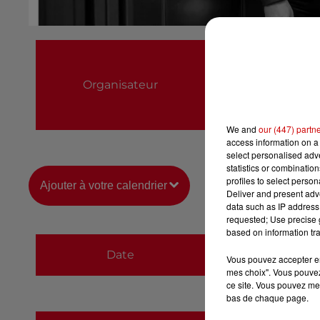
Théâtre de Verre
02.40.81.19.99
Organisateur
tdv.billetterie@vil
https://www.mairie
We and
our (447) partn
access information on a 
select personalised ad
statistics or combinatio
profiles to select person
Ajouter à votre calendrier
Deliver and present adv
data such as IP address 
requested; Use precise g
based on information tra
du
29 mars 2024 à
Date
Vous pouvez accepter en 
au
29 mars 2024 à
mes choix". Vous pouvez
ce site. Vous pouvez met
bas de chaque page.