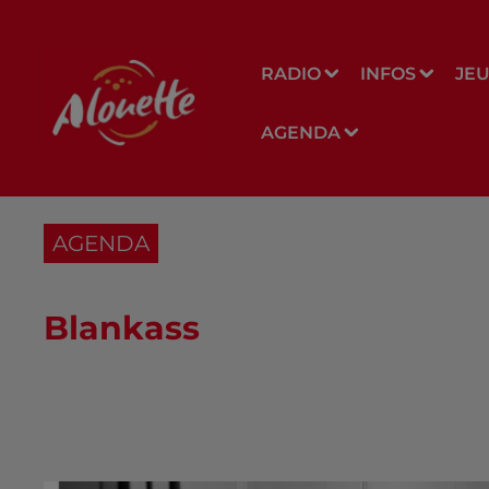
RADIO
INFOS
JE
AGENDA
AGENDA
Blankass