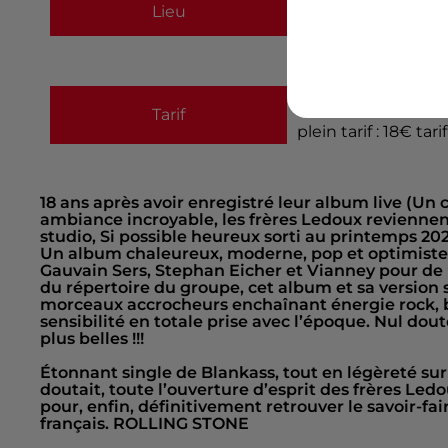
27 place Charles d
Lieu
44110
Châteaubria
Payant
Tarif
plein tarif : 18€ tari
18 ans après avoir enregistré leur album live (Un
ambiance incroyable, les frères Ledoux revienne
studio, Si possible heureux sorti au printemps 202
Un album chaleureux, moderne, pop et optimiste.
Gauvain Sers, Stephan Eicher et Vianney pour de
du répertoire du groupe, cet album et sa version 
morceaux accrocheurs enchaînant énergie rock, 
sensibilité en totale prise avec l’époque. Nul dou
plus belles !!!
Étonnant single de Blankass, tout en légèreté sur
doutait, toute l’ouverture d’esprit des frères Ledo
pour, enfin, définitivement retrouver le savoir-fai
français. ROLLING STONE