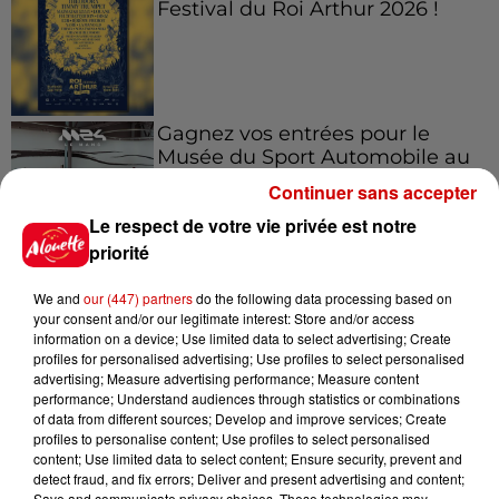
Festival du Roi Arthur 2026 !
Gagnez vos entrées pour le
Musée du Sport Automobile au
Mans !
Continuer sans accepter
Le respect de votre vie privée est notre
priorité
Alouette vous invite à
We and
our (447) partners
do the following data processing based on
Futuroscope Xperiences !
your consent and/or our legitimate interest: Store and/or access
information on a device; Use limited data to select advertising; Create
profiles for personalised advertising; Use profiles to select personalised
advertising; Measure advertising performance; Measure content
performance; Understand audiences through statistics or combinations
of data from different sources; Develop and improve services; Create
Le Duel - Gagnez votre balade
profiles to personalise content; Use profiles to select personalised
en jet ski !
content; Use limited data to select content; Ensure security, prevent and
detect fraud, and fix errors; Deliver and present advertising and content;
Save and communicate privacy choices. These technologies may