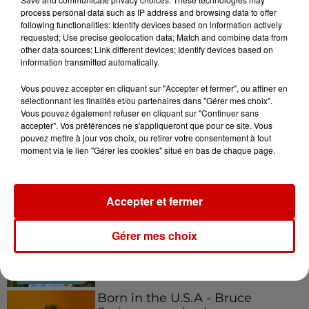
process personal data such as IP address and browsing data to offer
following functionalities: Identify devices based on information actively
requested; Use precise geolocation data; Match and combine data from
other data sources; Link different devices; Identify devices based on
information transmitted automatically.
Podcasts
Voir plus
Vous pouvez accepter en cliquant sur "Accepter et fermer", ou affiner en
sélectionnant les finalités et/ou partenaires dans "Gérer mes choix".
Kelly Massol, figure
Vous pouvez également refuser en cliquant sur "Continuer sans
accepter". Vos préférences ne s'appliqueront que pour ce site. Vous
emblématique de
pouvez mettre à jour vos choix, ou retirer votre consentement à tout
l'entrepreneuriat féminin
moment via le lien "Gérer les cookies" situé en bas de chaque page.
Accepter et fermer
Aménager un school bus au
Canada et accueillir les bleus à
Boston,...
Gérer mes choix
Born in the U.S.A - Bruce