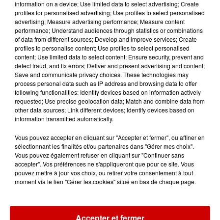
information on a device; Use limited data to select advertising; Create
profiles for personalised advertising; Use profiles to select personalised
advertising; Measure advertising performance; Measure content
5 août 2026
performance; Understand audiences through statistics or combinations
Deux-Sèvres : grave accident
of data from different sources; Develop and improve services; Create
entre une voiture et un minibus
profiles to personalise content; Use profiles to select personalised
content; Use limited data to select content; Ensure security, prevent and
detect fraud, and fix errors; Deliver and present advertising and content;
Save and communicate privacy choices. These technologies may
process personal data such as IP address and browsing data to offer
5 août 2026
following functionalities: Identify devices based on information actively
Violences conjugales : le chef
requested; Use precise geolocation data; Match and combine data from
Jean Imbert (Top Chef) rattrapé
other data sources; Link different devices; Identify devices based on
par...
information transmitted automatically.
Vous pouvez accepter en cliquant sur "Accepter et fermer", ou affiner en
sélectionnant les finalités et/ou partenaires dans "Gérer mes choix".
5 août 2026
Vous pouvez également refuser en cliquant sur "Continuer sans
"Attention au démarchage
accepter". Vos préférences ne s'appliqueront que pour ce site. Vous
abusif" : la préfecture de la
pouvez mettre à jour vos choix, ou retirer votre consentement à tout
moment via le lien "Gérer les cookies" situé en bas de chaque page.
Gironde...
Accepter et fermer
5 août 2026