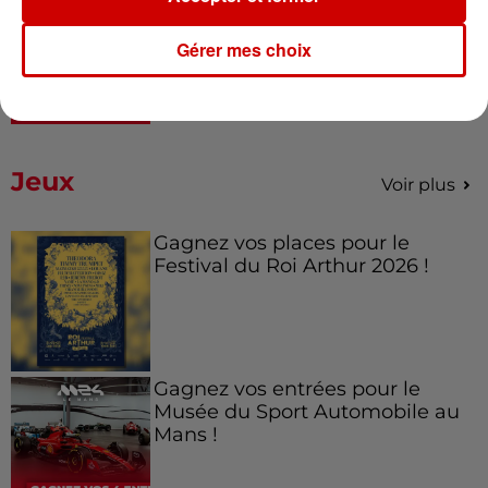
À LA UNE : incendie à La
Rochelle, mégaferme de
Gérer mes choix
saumons et succès...
Jeux
Voir plus
Gagnez vos places pour le
Festival du Roi Arthur 2026 !
Gagnez vos entrées pour le
Musée du Sport Automobile au
Mans !