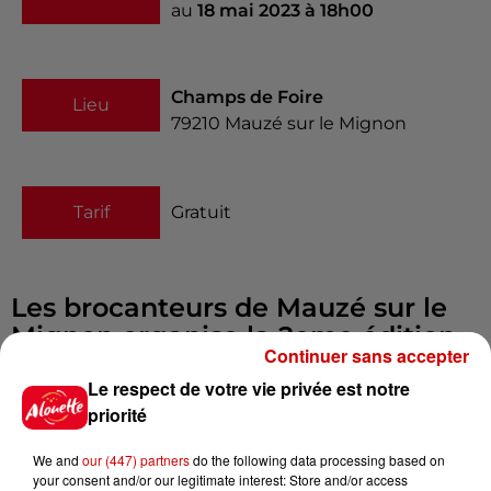
au
18 mai 2023 à 18h00
Champs de Foire
Lieu
79210
Mauzé sur le Mignon
Tarif
Gratuit
Les brocanteurs de Mauzé sur le
Mignon organise la 2eme édition
Continuer sans accepter
de la brocante de professionnels
Le respect de votre vie privée est notre
le jeudi 18 mai à partir de 8h
priorité
jusqu’à 18h.
Ouvert à tout public
We and
our (447) partners
do the following data processing based on
Infos
your consent and/or our legitimate interest: Store and/or access
Voir plus