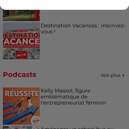
Destination Vacances : inscrivez-
vous !
Podcasts
Voir plus
Kelly Massol, figure
emblématique de
l'entrepreneuriat féminin