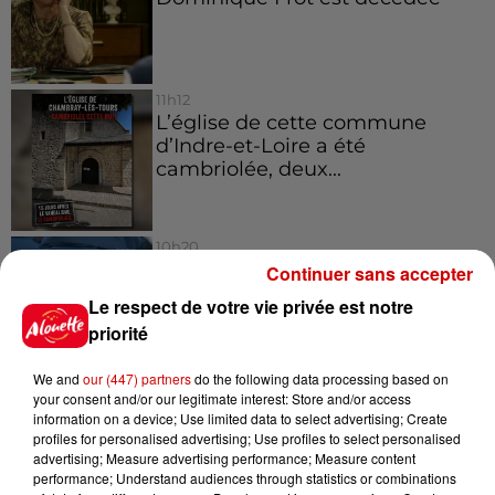
11h12
L’église de cette commune
d’Indre-et-Loire a été
cambriolée, deux...
10h20
Incendies suspects en Deux-
Continuer sans accepter
Sèvres et en Maine-et-Loire :
Le respect de votre vie privée est notre
un...
priorité
We and
our (447) partners
do the following data processing based on
8h49
your consent and/or our legitimate interest: Store and/or access
Rennes : enquête ouverte après
information on a device; Use limited data to select advertising; Create
un accident impliquant un
profiles for personalised advertising; Use profiles to select personalised
advertising; Measure advertising performance; Measure content
conducteur...
performance; Understand audiences through statistics or combinations