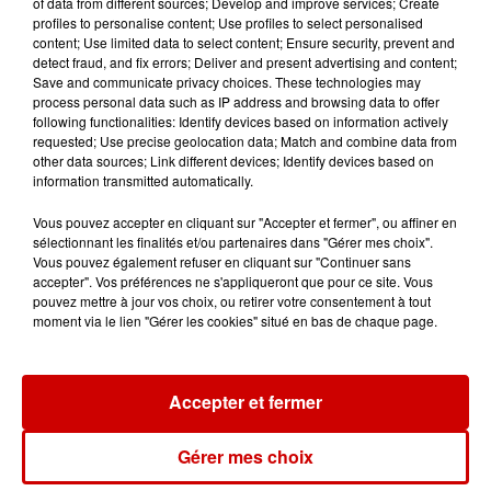
of data from different sources; Develop and improve services; Create
profiles to personalise content; Use profiles to select personalised
content; Use limited data to select content; Ensure security, prevent and
detect fraud, and fix errors; Deliver and present advertising and content;
Jeux
Save and communicate privacy choices. These technologies may
Voir plus
process personal data such as IP address and browsing data to offer
following functionalities: Identify devices based on information actively
requested; Use precise geolocation data; Match and combine data from
Gagnez vos places pour le
other data sources; Link different devices; Identify devices based on
festival Marché Gourmand 2026
information transmitted automatically.
à Coulon !
Vous pouvez accepter en cliquant sur "Accepter et fermer", ou affiner en
sélectionnant les finalités et/ou partenaires dans "Gérer mes choix".
Vous pouvez également refuser en cliquant sur "Continuer sans
accepter". Vos préférences ne s'appliqueront que pour ce site. Vous
Le Duel - Gagnez vos entrées
pouvez mettre à jour vos choix, ou retirer votre consentement à tout
pour l'un des zoos de nos
moment via le lien "Gérer les cookies" situé en bas de chaque page.
régions !
Accepter et fermer
Destination Vacances - Gagnez
Gérer mes choix
votre séjour en famille au cœur
de la...