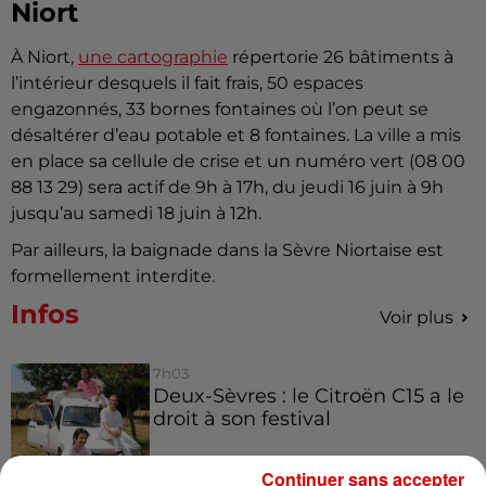
Niort
À Niort,
une cartographie
répertorie 26 bâtiments à
l’intérieur desquels il fait frais, 50 espaces
engazonnés, 33 bornes fontaines où l’on peut se
désaltérer d’eau potable et 8 fontaines. La ville a mis
en place sa cellule de crise et un numéro vert (08 00
88 13 29) sera actif de 9h à 17h, du jeudi 16 juin à 9h
jusqu’au samedi 18 juin à 12h.
Par ailleurs, la baignade dans la Sèvre Niortaise est
formellement interdite.
Infos
Voir plus
7h03
Deux-Sèvres : le Citroën C15 a le
droit à son festival
Continuer sans accepter