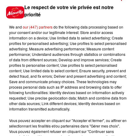
Le respect de votre vie privée est notre
6 août 2026
priorité
Un homme décède après une
noyade dans le Finistère
We and
our (447) partners
do the following data processing based on
your consent and/or our legitimate interest: Store and/or access
information on a device; Use limited data to select advertising; Create
profiles for personalised advertising; Use profiles to select personalised
advertising; Measure advertising performance; Measure content
6 août 2026
performance; Understand audiences through statistics or combinations
Vendre un chiot en animalerie
of data from different sources; Develop and improve services; Create
peut coûter très cher
profiles to personalise content; Use profiles to select personalised
content; Use limited data to select content; Ensure security, prevent and
detect fraud, and fix errors; Deliver and present advertising and content;
Save and communicate privacy choices. These technologies may
process personal data such as IP address and browsing data to offer
6 août 2026
following functionalities: Identify devices based on information actively
Invasion de physalies sur des
requested; Use precise geolocation data; Match and combine data from
plages du Sud-Ouest
other data sources; Link different devices; Identify devices based on
information transmitted automatically.
Vous pouvez accepter en cliquant sur "Accepter et fermer", ou affiner en
sélectionnant les finalités et/ou partenaires dans "Gérer mes choix".
Vous pouvez également refuser en cliquant sur "Continuer sans