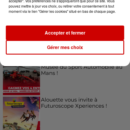
accepter". Vos préférences ne s'appliqueront que pour ce site. Vous
Jeux
pouvez mettre à jour vos choix, ou retirer votre consentement à tout
Voir plus
moment via le lien "Gérer les cookies" situé en bas de chaque page.
Gagnez vos places pour le
Festival du Roi Arthur 2026 !
Accepter et fermer
Gérer mes choix
Gagnez vos entrées pour le
Musée du Sport Automobile au
Mans !
Alouette vous invite à
Futuroscope Xperiences !