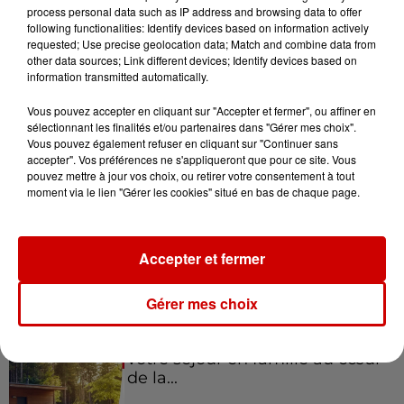
process personal data such as IP address and browsing data to offer
Morlaix !
following functionalities: Identify devices based on information actively
requested; Use precise geolocation data; Match and combine data from
other data sources; Link different devices; Identify devices based on
information transmitted automatically.
Gagnez vos places pour le
Vous pouvez accepter en cliquant sur "Accepter et fermer", ou affiner en
festival Marché Gourmand 2026
sélectionnant les finalités et/ou partenaires dans "Gérer mes choix".
à Coulon !
Vous pouvez également refuser en cliquant sur "Continuer sans
accepter". Vos préférences ne s'appliqueront que pour ce site. Vous
pouvez mettre à jour vos choix, ou retirer votre consentement à tout
moment via le lien "Gérer les cookies" situé en bas de chaque page.
Le Duel - Gagnez vos entrées
pour l'un des zoos de nos
régions !
Accepter et fermer
Gérer mes choix
Destination Vacances - Gagnez
votre séjour en famille au cœur
de la...