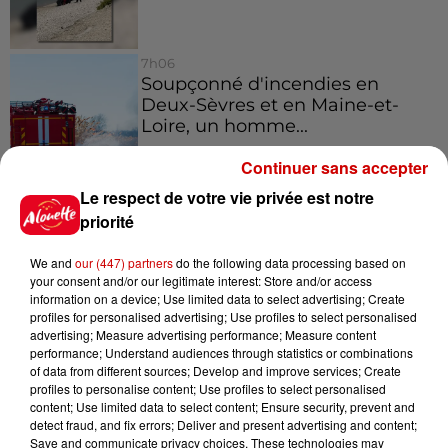
7h06
Soupçonné d'incendies en
Deux-Sèvres et en Maine-et-
Loire, un homme...
Continuer sans accepter
Le respect de votre vie privée est notre
9 août 2026
SNCF : attention à ce faux SMS
priorité
réclamant le paiement d'une
amende
We and
our (447) partners
do the following data processing based on
your consent and/or our legitimate interest: Store and/or access
information on a device; Use limited data to select advertising; Create
profiles for personalised advertising; Use profiles to select personalised
advertising; Measure advertising performance; Measure content
performance; Understand audiences through statistics or combinations
Jeux
Voir plus
of data from different sources; Develop and improve services; Create
profiles to personalise content; Use profiles to select personalised
content; Use limited data to select content; Ensure security, prevent and
Gagnez vos places pour
detect fraud, and fix errors; Deliver and present advertising and content;
Save and communicate privacy choices. These technologies may
l'événement Ride the Show à