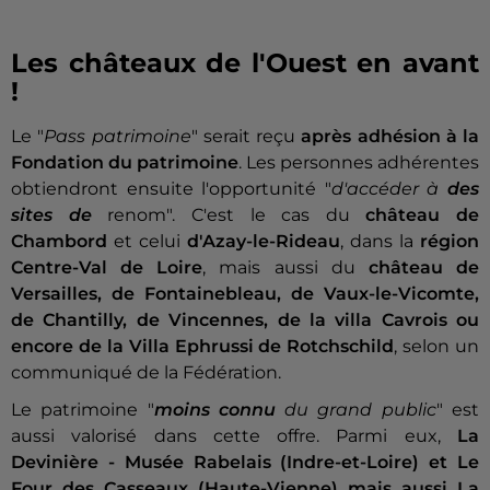
Les châteaux de l'Ouest en avant
!
Le "
Pass patrimoine
" serait reçu
après adhésion à la
Fondation du patrimoine
. Les personnes adhérentes
obtiendront ensuite l'opportunité "
d'accéder à
des
sites de
renom". C'est le cas du
château de
Chambord
et celui
d'Azay-le-Rideau
, dans la
région
Centre-Val de Loire
, mais aussi du
château de
Versailles, de Fontainebleau, de Vaux-le-Vicomte,
de Chantilly, de Vincennes, de la villa Cavrois ou
encore de la Villa Ephrussi de Rotchschild
, selon un
communiqué de la Fédération.
Le patrimoine "
moins connu
du grand public
" est
aussi valorisé dans cette offre. Parmi eux,
La
Devinière - Musée Rabelais (Indre-et-Loire) et Le
Four des Casseaux (Haute-Vienne) mais aussi
La