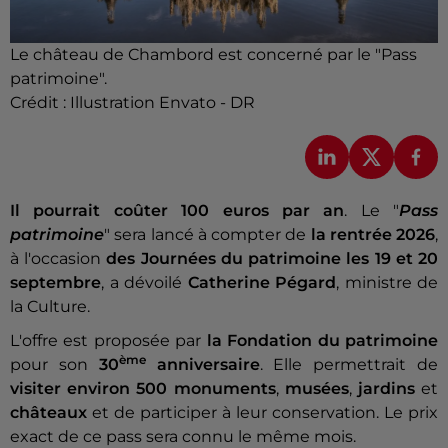
Le château de Chambord est concerné par le "Pass
patrimoine".
Crédit :
Illustration Envato - DR
Il pourrait coûter 100 euros par an
. Le "
Pass
patrimoine
" sera lancé à compter de
la rentrée 2026
,
à l'occasion
des Journées du patrimoine
les 19 et 20
septembre
, a dévoilé
Catherine Pégard
, ministre de
la Culture.
L'offre est proposée par
la Fondation du patrimoine
ème
pour son
30
anniversaire
. Elle permettrait de
visiter environ 500 monuments
,
musées
,
jardins
et
châteaux
et de participer à leur conservation. Le prix
exact de ce pass sera connu le même mois.