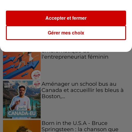
Accepter et fermer
Podcasts
Voir plus
Gérer mes choix
Kelly Massol, figure
emblématique de
l'entrepreneuriat féminin
Aménager un school bus au
Canada et accueillir les bleus à
Boston,...
Born in the U.S.A - Bruce
Springsteen : la chanson que