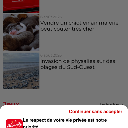
6 août 2026
Vendre un chiot en animalerie
peut coûter très cher
6 août 2026
Invasion de physalies sur des
plages du Sud-Ouest
Jeux
Voir plus
Continuer sans accepter
Le respect de votre vie privée est notre
Gagnez vos places pour le
Festival du Roi Arthur 2026 !
priorité