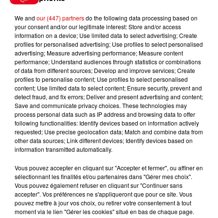
We and
our (447) partners
do the following data processing based on
your consent and/or our legitimate interest: Store and/or access
information on a device; Use limited data to select advertising; Create
profiles for personalised advertising; Use profiles to select personalised
Gagnez vos entrées pour le
advertising; Measure advertising performance; Measure content
Musée du Sport Automobile au
performance; Understand audiences through statistics or combinations
of data from different sources; Develop and improve services; Create
Mans !
profiles to personalise content; Use profiles to select personalised
content; Use limited data to select content; Ensure security, prevent and
detect fraud, and fix errors; Deliver and present advertising and content;
Save and communicate privacy choices. These technologies may
process personal data such as IP address and browsing data to offer
Alouette vous invite à
following functionalities: Identify devices based on information actively
Futuroscope Xperiences !
requested; Use precise geolocation data; Match and combine data from
other data sources; Link different devices; Identify devices based on
information transmitted automatically.
Vous pouvez accepter en cliquant sur "Accepter et fermer", ou affiner en
sélectionnant les finalités et/ou partenaires dans "Gérer mes choix".
Le Duel - Gagnez votre balade
Vous pouvez également refuser en cliquant sur "Continuer sans
en jet ski !
accepter". Vos préférences ne s'appliqueront que pour ce site. Vous
pouvez mettre à jour vos choix, ou retirer votre consentement à tout
moment via le lien "Gérer les cookies" situé en bas de chaque page.