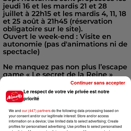
jeudi 16 et les mardis 21 et 28
juillet à 22h15 et les mardis 4, 11, 18
et 25 août à 21h45 (réservation
obligatoire sur le site).
Ouvert le week-end : Visite en
autonomie (pas d'animations ni de
spectacle)
Ne manquez pas non plus l’escape
game « Le secret de la Reine »
(d’avril à novembre) et les JEP en
Continuer sans accepter
septembre(20 et 21).
Le respect de votre vie privée est notre
priorité
Groupe sur réservation à partir de
We and
our (447) partners
do the following data processing based on
10 personnes. Prix par personne.
your consent and/or our legitimate interest: Store and/or access
Plus de renseignements au 02 51
information on a device; Use limited data to select advertising; Create
90 27 34.
profiles for personalised advertising; Use profiles to select personalised