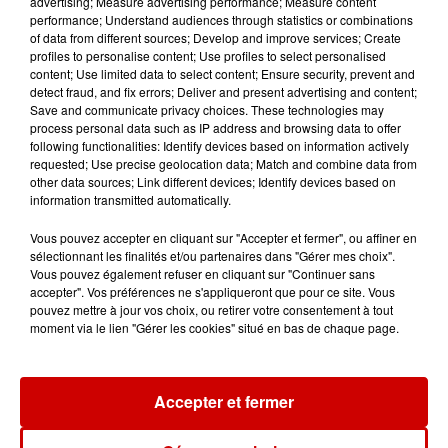
advertising; Measure advertising performance; Measure content
performance; Understand audiences through statistics or combinations
Une expérience médiévale
of data from different sources; Develop and improve services; Create
profiles to personalise content; Use profiles to select personalised
complète et ludique toute
content; Use limited data to select content; Ensure security, prevent and
l’année !
detect fraud, and fix errors; Deliver and present advertising and content;
Save and communicate privacy choices. These technologies may
process personal data such as IP address and browsing data to offer
Tarifs :
following functionalities: Identify devices based on information actively
requested; Use precise geolocation data; Match and combine data from
Du lundi au vendredi : adulte : 16€
other data sources; Link different devices; Identify devices based on
/ jeune (13-17 ans) : 13€ /enfant (4-
information transmitted automatically.
12 ans) : 10€ Le Week-end : adulte :
Vous pouvez accepter en cliquant sur "Accepter et fermer", ou affiner en
5€/ enfant (4-12 ans) : 2,50€/ jeune
sélectionnant les finalités et/ou partenaires dans "Gérer mes choix".
(13-17 ans) : 4€/ Forfait famille (2
Vous pouvez également refuser en cliquant sur "Continuer sans
accepter". Vos préférences ne s'appliqueront que pour ce site. Vous
adultes, 2 enfants) : 13€ et
pouvez mettre à jour vos choix, ou retirer votre consentement à tout
1,50€/enfant supplementaire
moment via le lien "Gérer les cookies" situé en bas de chaque page.
Infos
Voir plus
Accepter et fermer
11h11
Face aux aboiements de chiens