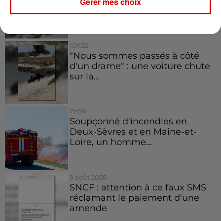
bruyants, cette commune de
Gérer mes choix
l’Ouest...
10h32
"Nous sommes passés à côté
d'un drame" : une voiture chute
sur la...
7h06
Soupçonné d'incendies en
Deux-Sèvres et en Maine-et-
Loire, un homme...
9 août 2026
SNCF : attention à ce faux SMS
réclamant le paiement d'une
amende