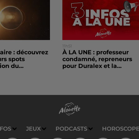
11h51
laire : découvrez
À LA UNE : professeur
urs spots
condamné, repreneurs
ion du...
pour Duralex et la...
NFOS
JEUX
PODCASTS
HOROSCOP