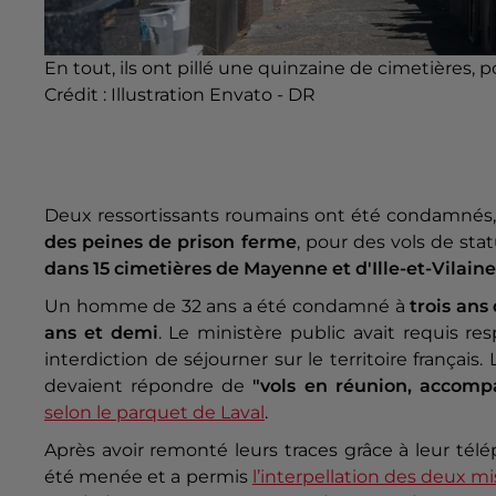
En tout, ils ont pillé une quinzaine de cimetières, 
Crédit :
Illustration Envato - DR
Deux ressortissants roumains ont été condamnés, 
des peines de prison ferme
, pour des vols de sta
dans 15 cimetières de Mayenne et d'Ille-et-Vilaine
Un homme de 32 ans a été condamné à
trois ans
ans et demi
. Le ministère public avait requis r
interdiction de séjourner sur le territoire frança
devaient répondre de
"vols en réunion, accompa
selon le parquet de Laval
.
Après avoir remonté leurs traces grâce à leur tél
été menée et a permis
l’interpellation des deux m