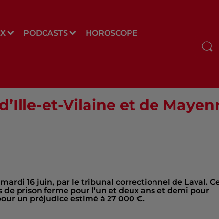
UX
PODCASTS
HOROSCOPE
es d’Ille-et-Vilaine et de Ma
ardi 16 juin, par le tribunal correctionnel de Laval. C
s de prison ferme pour l’un et deux ans et demi pour
 pour un préjudice estimé à 27 000 €.