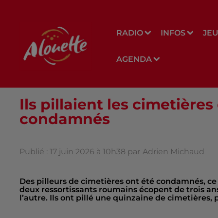
RADIO
INFOS
JE
AGENDA
Ils pillaient les cimetièr
condamnés
Publié : 17 juin 2026 à 10h38 par
Adrien Michaud
Des pilleurs de cimetières ont été condamnés, ce m
deux ressortissants roumains écopent de trois an
l’autre. Ils ont pillé une quinzaine de cimetières,