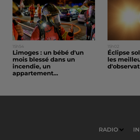
15h54
15h02
Limoges : un bébé d'un
Éclipse so
mois blessé dans un
les meille
incendie, un
d'observat
appartement...
RADIO
I