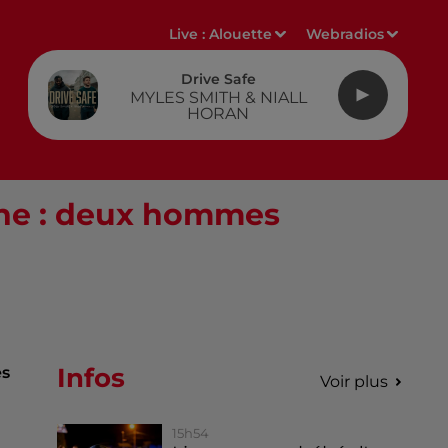
Live :
Alouette
Webradios
Drive Safe
MYLES SMITH & NIALL
HORAN
yenne : deux hommes
Infos
es
Voir plus
15h54