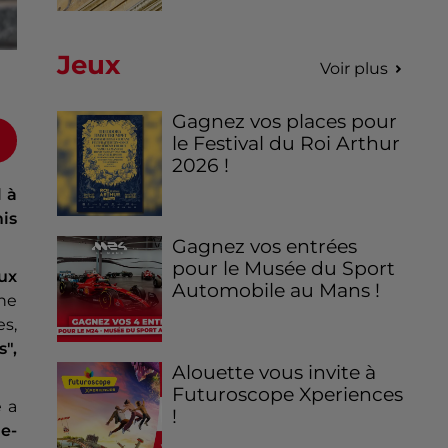
Jeux
Voir plus
Gagnez vos places pour
le Festival du Roi Arthur
2026 !
l à
is
Gagnez vos entrées
pour le Musée du Sport
ux
Automobile au Mans !
ne
es,
",
Alouette vous invite à
Futuroscope Xperiences
e a
!
le-