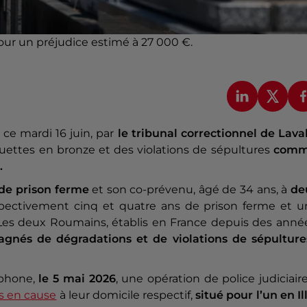
pour un préjudice estimé à 27 000 €.
ce mardi 16 juin, par
le tribunal correctionnel de Lava
tuettes en bronze et des violations de sépultures
comm
.
 de prison ferme
et son co-prévenu, âgé de 34 ans, à
de
espectivement cinq et quatre ans de prison ferme et u
is. Les deux Roumains, établis en France depuis des anné
gnés de dégradations et de violations de sépultures
éphone,
le 5 mai 2026
, une opération de police judiciair
is en cause
à leur domicile respectif,
situé pour l’un en Il