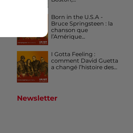
Born in the U.S.A -
Bruce Springsteen : la
chanson que
AFP
l’Amérique...
I Gotta Feeling :
comment David Guetta
a changé l’histoire des...
Newsletter