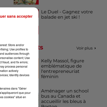
ix
Le Duel - Gagnez votre
00
uer sans accepter
balade en jet ski !
erest: Store and/or
Podcasts
 du
Voir plus
tising; Use profiles to
res
tand audiences through
personalise content; Use
 en
Kelly Massol, figure
 fraud, and fix errors;
de
emblématique de
 may process personal
mation actively
l'entrepreneuriat
vices; Identify devices
féminin
00
rtenaires dans "Gérer
Aménager un school
s'appliqueront que pour
bus au Canada et
les cookies" situé en
accueillir les bleus à
Boston,...