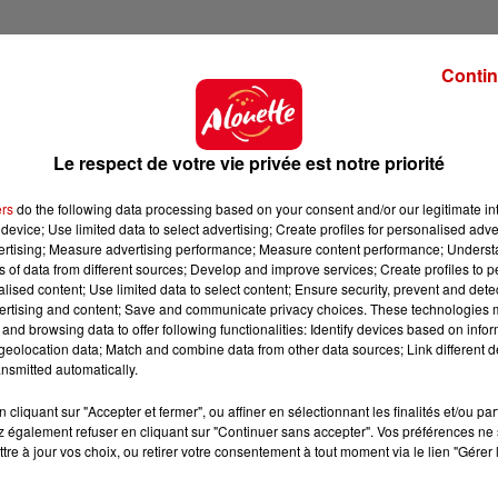
ir dérobé 84 statuettes
et ornements en bronze dans s
-Vilaine
, pour un préjudice estimé à l'audience à 27 0
Contin
é écoulé pour environ 2 000 euros.
Le respect de votre vie privée est notre priorité
ers
do the following data processing based on your consent and/or our legitimate int
,
six cimetières du sud de la Mayenne
, limitrophes
device; Use limited data to select advertising; Create profiles for personalised adver
 vols de statuettes en bronze et de dégradations de pier
vertising; Measure advertising performance; Measure content performance; Unders
ns of data from different sources; Develop and improve services; Create profiles to 
 constatés dans le secteur de La Guerche-de-Bretagne
,
alised content; Use limited data to select content; Ensure security, prevent and detect
 Les constatations effectuées en Mayenne ont permis 
ertising and content; Save and communicate privacy choices. These technologies
ment des statuettes.
and browsing data to offer following functionalities: Identify devices based on infor
eolocation data; Match and combine data from other data sources; Link different de
x condamnés devront aussi verser au total plus de
70 0
nsmitted automatically.
 60 d'entre elles, 49 étaient parties civiles au procès.
cliquant sur "Accepter et fermer", ou affiner en sélectionnant les finalités et/ou pa
 également refuser en cliquant sur "Continuer sans accepter". Vos préférences ne 
tre à jour vos choix, ou retirer votre consentement à tout moment via le lien "Gérer 