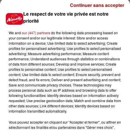
clowns les Tony Tonito ! Nous vous
Continuer sans accepter
gardons également de
Le respect de votre vie privée est notre
nombreuses surprises magiques
priorité
pour vous enchanter.
We and
our (447) partners
do the following data processing based on
your consent and/or our legitimate interest: Store and/or access
Votre Grand Spectacle évènement
information on a device; Use limited data to select advertising; Create
profiles for personalised advertising; Use profiles to select personalised
Nicolas Zavatta Douchet vous
advertising; Measure advertising performance; Measure content
invite à rêver pour son retour aux
performance; Understand audiences through statistics or combinations
Herbiers !
of data from different sources; Develop and improve services; Create
profiles to personalise content; Use profiles to select personalised
content; Use limited data to select content; Ensure security, prevent and
Les Herbiers (85500)
detect fraud, and fix errors; Deliver and present advertising and content;
Save and communicate privacy choices. These technologies may
Centre Équestre de la
process personal data such as IP address and browsing data to offer
Rebouchonnière
following functionalities: Identify devices based on information actively
requested; Use precise geolocation data; Match and combine data from
Du 1er au 3 Décembre 2023
other data sources; Link different devices; Identify devices based on
Vendredi à 20h30 / Samedi à 15h &
information transmitted automatically.
à 17h30 / Dimanche à 15h
Vous pouvez accepter en cliquant sur "Accepter et fermer", ou affiner en
sélectionnant les finalités et/ou partenaires dans "Gérer mes choix".