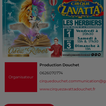
Production Douchet
0626070774
Organisateur
cirquedouchet.communication@g
www.cirquezavattadouchet.fr