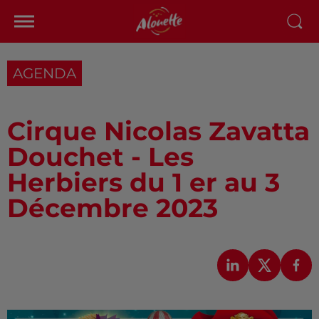
AGENDA
Cirque Nicolas Zavatta
Douchet - Les
Herbiers du 1 er au 3
Décembre 2023