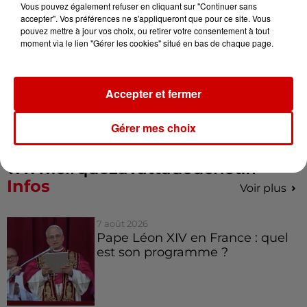
Tarifs enfant de 10€ à 25€ et
Vous pouvez également refuser en cliquant sur "Continuer sans
accepter". Vos préférences ne s'appliqueront que pour ce site. Vous
adulte de 15€ à 30€
pouvez mettre à jour vos choix, ou retirer votre consentement à tout
Parking gratuit / accès PMR /
moment via le lien "Gérer les cookies" situé en bas de chaque page.
toilettes sur place / restauration
sur place / réservations
Accepter et fermer
uniquement sur place
Gérer mes choix
Infos 06.26.07.07.74 ou sur
Facebook et Instagram /
www.cirquezavattadouchet.fr
Infos
Voir plus
7 août 2026
Pape Léon XIV en France : quel
est son programme ?