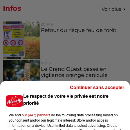
Infos
Voir plus
20h49
Retour du risque feu de forêt
17h13
Le Grand Ouest passe en
vigilance orange canicule
Continuer sans accepter
Le respect de votre vie privée est notre
15h48
priorité
Éclipse solaire : le vrai du faux
sur les lunettes de protection
We and
our (447) partners
do the following data processing based on
your consent and/or our legitimate interest: Store and/or access
information on a device; Use limited data to select advertising; Create