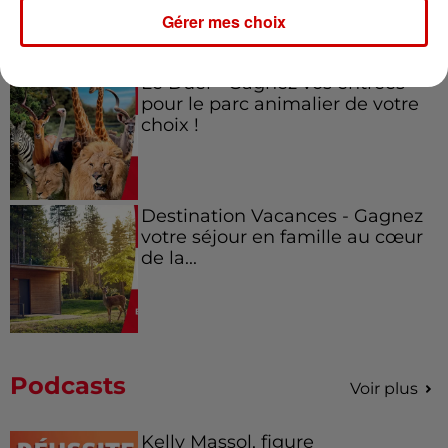
Gérer mes choix
Le Duel - Gagnez vos entrées
pour le parc animalier de votre
choix !
Destination Vacances - Gagnez
votre séjour en famille au cœur
de la...
Podcasts
Voir plus
Kelly Massol, figure