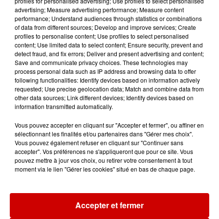
profiles for personalised advertising; Use profiles to select personalised
advertising; Measure advertising performance; Measure content
14h47
performance; Understand audiences through statistics or combinations
Jouets antistress "Squishy" :
of data from different sources; Develop and improve services; Create
profiles to personalise content; Use profiles to select personalised
appel à la prudence après un
content; Use limited data to select content; Ensure security, prevent and
incident
detect fraud, and fix errors; Deliver and present advertising and content;
Save and communicate privacy choices. These technologies may
process personal data such as IP address and browsing data to offer
following functionalities: Identify devices based on information actively
requested; Use precise geolocation data; Match and combine data from
other data sources; Link different devices; Identify devices based on
Jeux
Voir plus
information transmitted automatically.
Vous pouvez accepter en cliquant sur "Accepter et fermer", ou affiner en
Gagnez vos places pour
sélectionnant les finalités et/ou partenaires dans "Gérer mes choix".
l'événement Ride the Show à
Vous pouvez également refuser en cliquant sur "Continuer sans
Morlaix !
accepter". Vos préférences ne s'appliqueront que pour ce site. Vous
pouvez mettre à jour vos choix, ou retirer votre consentement à tout
moment via le lien "Gérer les cookies" situé en bas de chaque page.
Gagnez vos places pour le
festival Marché Gourmand 2026
Accepter et fermer
à Coulon !