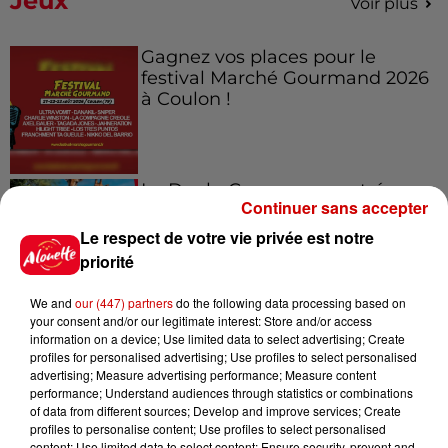
Jeux
Voir plus
Gagnez vos places pour le
festival Marché Gourmand 2026
à Coulon !
Le Duel - Gagnez vos entrées
Continuer sans accepter
pour l'un des zoos de nos
régions !
Le respect de votre vie privée est notre
priorité
We and
our (447) partners
do the following data processing based on
your consent and/or our legitimate interest: Store and/or access
Destination Vacances - Gagnez
information on a device; Use limited data to select advertising; Create
votre séjour en famille au cœur
profiles for personalised advertising; Use profiles to select personalised
de la...
advertising; Measure advertising performance; Measure content
performance; Understand audiences through statistics or combinations
of data from different sources; Develop and improve services; Create
profiles to personalise content; Use profiles to select personalised
content; Use limited data to select content; Ensure security, prevent and