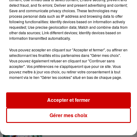
Destination Vacances : inscrivez-
detect fraud, and fix errors; Deliver and present advertising and content;
vous !
Save and communicate privacy choices. These technologies may
process personal data such as IP address and browsing data to offer
following functionalities: Identify devices based on information actively
requested; Use precise geolocation data; Match and combine data from
other data sources; Link different devices; Identify devices based on
information transmitted automatically.
Vous pouvez accepter en cliquant sur "Accepter et fermer", ou affiner en
Podcasts
sélectionnant les finalités et/ou partenaires dans "Gérer mes choix".
Voir plus
Vous pouvez également refuser en cliquant sur "Continuer sans
accepter". Vos préférences ne s'appliqueront que pour ce site. Vous
Kelly Massol, figure
pouvez mettre à jour vos choix, ou retirer votre consentement à tout
moment via le lien "Gérer les cookies" situé en bas de chaque page.
emblématique de
l'entrepreneuriat féminin
Accepter et fermer
Aménager un school bus au
Gérer mes choix
Canada et accueillir les bleus à
Boston,...