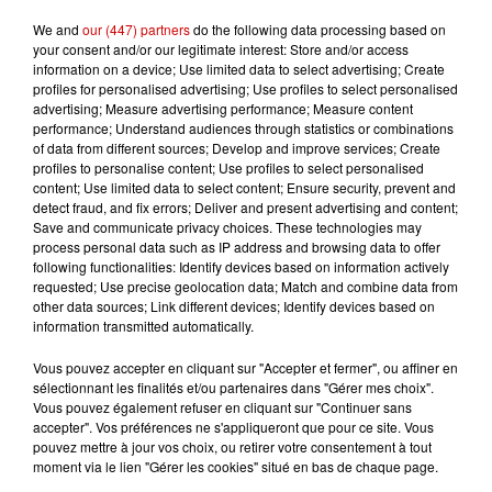
We and
our (447) partners
do the following data processing based on
your consent and/or our legitimate interest: Store and/or access
information on a device; Use limited data to select advertising; Create
profiles for personalised advertising; Use profiles to select personalised
Gagnez vos entrées pour le
advertising; Measure advertising performance; Measure content
Musée du Sport Automobile au
performance; Understand audiences through statistics or combinations
Mans !
of data from different sources; Develop and improve services; Create
profiles to personalise content; Use profiles to select personalised
content; Use limited data to select content; Ensure security, prevent and
detect fraud, and fix errors; Deliver and present advertising and content;
Save and communicate privacy choices. These technologies may
Alouette vous invite à
process personal data such as IP address and browsing data to offer
Futuroscope Xperiences !
following functionalities: Identify devices based on information actively
requested; Use precise geolocation data; Match and combine data from
other data sources; Link different devices; Identify devices based on
information transmitted automatically.
Vous pouvez accepter en cliquant sur "Accepter et fermer", ou affiner en
Le Duel - Gagnez votre balade
sélectionnant les finalités et/ou partenaires dans "Gérer mes choix".
Vous pouvez également refuser en cliquant sur "Continuer sans
en jet ski !
accepter". Vos préférences ne s'appliqueront que pour ce site. Vous
pouvez mettre à jour vos choix, ou retirer votre consentement à tout
moment via le lien "Gérer les cookies" situé en bas de chaque page.