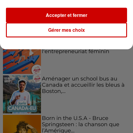
Accepter et fermer
Podcasts
Voir plus
Gérer mes choix
Kelly Massol, figure
emblématique de
l'entrepreneuriat féminin
Aménager un school bus au
Canada et accueillir les bleus à
Boston,...
Born in the U.S.A - Bruce
Springsteen : la chanson que
l’Amérique...