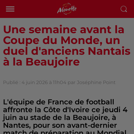
Une semaine avant la
Coupe du Monde, un
duel d'anciens Nantais
à la Beaujoire
Publié : 4 juin 2026 à 11h04 par
Joséphine Point
L'équipe de France de football
affronte la Côte d'Ivoire ce jeudi 4
juin au stade de la Beaujoire, à
Nantes, pour son avant-dernier
match de préparation au Mondial