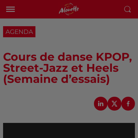
AGENDA
Cours de danse KPOP,
Street-Jazz et Heels
(Semaine d’essais)