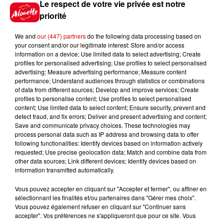
Le respect de votre vie privée est notre
priorité
Tarif
Gratuit
We and
our (447) partners
do the following data processing based on
your consent and/or our legitimate interest: Store and/or access
information on a device; Use limited data to select advertising; Create
profiles for personalised advertising; Use profiles to select personalised
L’association WAVY DANCE
advertising; Measure advertising performance; Measure content
propose une semaine d’essais
performance; Understand audiences through statistics or combinations
of data from different sources; Develop and improve services; Create
GRATUITS (semaine du 19/09/22)
profiles to personalise content; Use profiles to select personalised
pour ces cours de danse KPOP,
content; Use limited data to select content; Ensure security, prevent and
detect fraud, and fix errors; Deliver and present advertising and content;
Street-Jazz et HEELS (danse en
Save and communicate privacy choices. These technologies may
talons). Vous trouverez le planning
process personal data such as IP address and browsing data to offer
following functionalities: Identify devices based on information actively
des cours sur notre page FB Wavy
requested; Use precise geolocation data; Match and combine data from
Dance ou par mail/tel.
other data sources; Link different devices; Identify devices based on
information transmitted automatically.
Cours ouverts à tous et sur
Poitiers.
Vous pouvez accepter en cliquant sur "Accepter et fermer", ou affiner en
Infos
sélectionnant les finalités et/ou partenaires dans "Gérer mes choix".
Voir plus
Vous pouvez également refuser en cliquant sur "Continuer sans
accepter". Vos préférences ne s'appliqueront que pour ce site. Vous