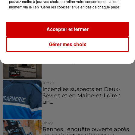
pouvez mettre à jour vos choix, ou retirer votre consentement à tout
12h41
moment via le lien "Gérer les cookies" situé en bas de chaque page.
La comédienne rochefortaise
Dominique Frot est décédée
Accepter et fermer
11h12
Gérer mes choix
L’église de cette commune
d’Indre-et-Loire a été
cambriolée, deux...
10h20
Incendies suspects en Deux-
Sèvres et en Maine-et-Loire :
un...
8h49
Rennes : enquête ouverte après