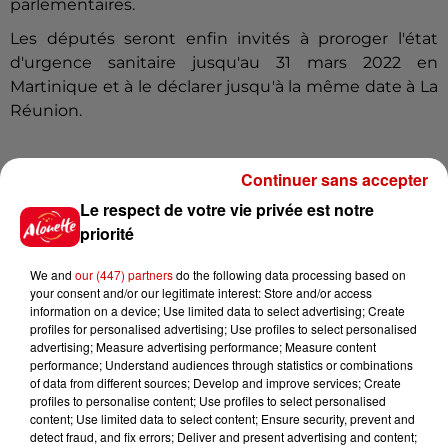
parlementaires.
Les députés seront enfin invités à proroger l'état
d'urgence sanitaire jusqu'au 31 mars 2022 en
Martinique et à le déclarer jusqu'à la même date à La
Réunion.
Continuer sans accepter
(avec AFP)
Le respect de votre vie privée est notre
Infos
Voir plus
priorité
8 août 2026
We and
our (447) partners
do the following data processing based on
Aide carburant pour les "grands
your consent and/or our legitimate interest: Store and/or access
rouleurs" : le délai pour la...
information on a device; Use limited data to select advertising; Create
profiles for personalised advertising; Use profiles to select personalised
advertising; Measure advertising performance; Measure content
performance; Understand audiences through statistics or combinations
of data from different sources; Develop and improve services; Create
profiles to personalise content; Use profiles to select personalised
8 août 2026
content; Use limited data to select content; Ensure security, prevent and
Royan : elle tente d’écraser son
detect fraud, and fix errors; Deliver and present advertising and content;
ex-conjoint et dit regretter...