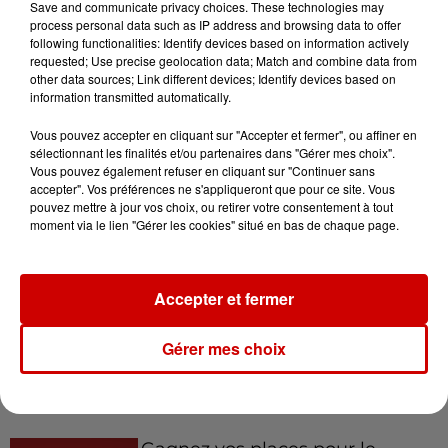
Save and communicate privacy choices. These technologies may
process personal data such as IP address and browsing data to offer
following functionalities: Identify devices based on information actively
requested; Use precise geolocation data; Match and combine data from
other data sources; Link different devices; Identify devices based on
8 août 2026
information transmitted automatically.
Cambriolages : plus de 18 000
logements visités en juillet 2026,
Vous pouvez accepter en cliquant sur "Accepter et fermer", ou affiner en
en...
sélectionnant les finalités et/ou partenaires dans "Gérer mes choix".
Vous pouvez également refuser en cliquant sur "Continuer sans
accepter". Vos préférences ne s'appliqueront que pour ce site. Vous
pouvez mettre à jour vos choix, ou retirer votre consentement à tout
7 août 2026
moment via le lien "Gérer les cookies" situé en bas de chaque page.
Pape Léon XIV en France : quel
est son programme ?
Accepter et fermer
Gérer mes choix
Jeux
Voir plus